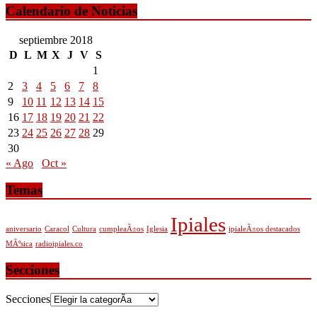
Calendario de Noticias
septiembre 2018
D
L
M
X
J
V
S
1
2
3
4
5
6
7
8
9
10
11
12
13
14
15
16
17
18
19
20
21
22
23
24
25
26
27
28
29
30
« Ago
Oct »
Temas
Ipiales
aniversario
Caracol
Cultura
cumpleaÃ±os
Iglesia
ipialeÃ±os destacados
MÃºsica
radioipiales.co
Secciones
Secciones