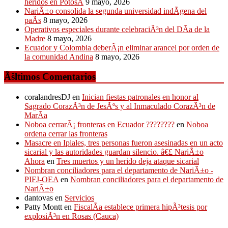
heridos en PotosÃ­
9 mayo, 2026
NariÃ±o consolida la segunda universidad indÃ­gena del
paÃ­s
8 mayo, 2026
Operativos especiales durante celebraciÃ³n del DÃ­a de la
Madre
8 mayo, 2026
Ecuador y Colombia deberÃ¡n eliminar arancel por orden de
la comunidad Andina
8 mayo, 2026
Ãšltimos Comentarios
coralandresDJ
en
Inician fiestas patronales en honor al
Sagrado CorazÃ³n de JesÃºs y al Inmaculado CorazÃ³n de
MarÃ­a
Noboa cerrarÃ¡ fronteras en Ecuador ????????
en
Noboa
ordena cerrar las fronteras
Masacre en Ipiales, tres personas fueron asesinadas en un acto
sicarial y las autoridades guardan silencio. â€£ NariÃ±o
Ahora
en
Tres muertos y un herido deja ataque sicarial
Nombran conciliadores para el departamento de NariÃ±o -
PIFJ-OEA
en
Nombran conciliadores para el departamento de
NariÃ±o
dantovas
en
Servicios
Patty Montt
en
FiscalÃ­a establece primera hipÃ³tesis por
explosiÃ³n en Rosas (Cauca)