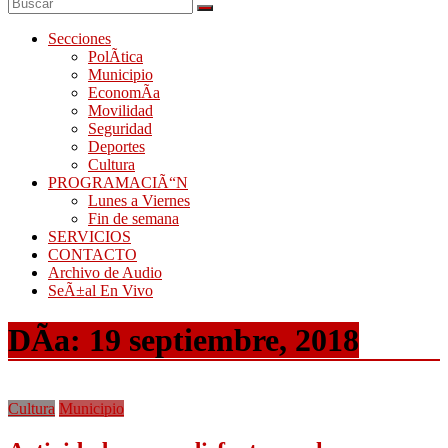
Secciones
PolÃ­tica
Municipio
EconomÃ­a
Movilidad
Seguridad
Deportes
Cultura
PROGRAMACIÃ“N
Lunes a Viernes
Fin de semana
SERVICIOS
CONTACTO
Archivo de Audio
SeÃ±al En Vivo
DÃ­a:
19 septiembre, 2018
Cultura
Municipio