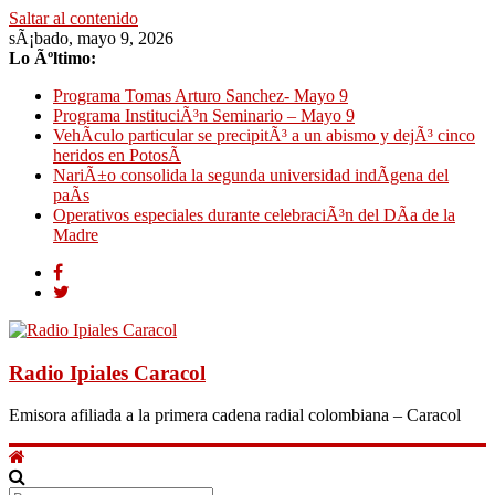
Saltar al contenido
sÃ¡bado, mayo 9, 2026
Lo Ãºltimo:
Programa Tomas Arturo Sanchez- Mayo 9
Programa InstituciÃ³n Seminario – Mayo 9
VehÃ­culo particular se precipitÃ³ a un abismo y dejÃ³ cinco
heridos en PotosÃ­
NariÃ±o consolida la segunda universidad indÃ­gena del
paÃ­s
Operativos especiales durante celebraciÃ³n del DÃ­a de la
Madre
Radio Ipiales Caracol
Emisora afiliada a la primera cadena radial colombiana – Caracol