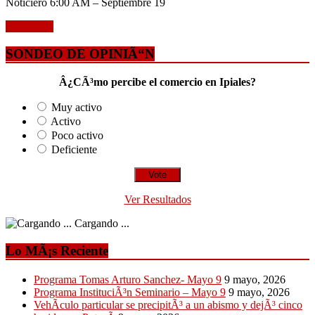
Noticiero 6:00 AM – Septiembre 19
Leer mÃ¡s
SONDEO DE OPINIÃ“N
Â¿CÃ³mo percibe el comercio en Ipiales?
Muy activo
Activo
Poco activo
Deficiente
Ver Resultados
Cargando ...
Lo MÃ¡s Reciente
Programa Tomas Arturo Sanchez- Mayo 9
9 mayo, 2026
Programa InstituciÃ³n Seminario – Mayo 9
9 mayo, 2026
VehÃ­culo particular se precipitÃ³ a un abismo y dejÃ³ cinco