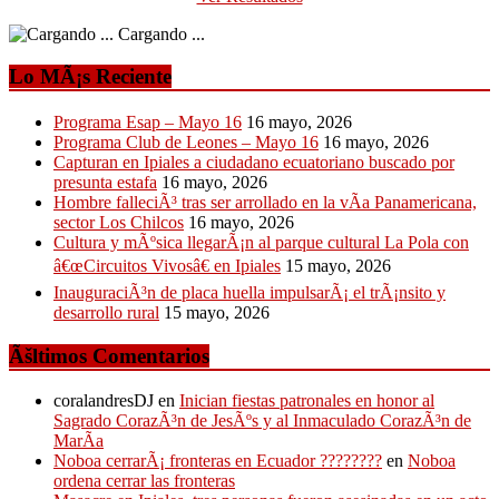
Cargando ...
Lo MÃ¡s Reciente
Programa Esap – Mayo 16
16 mayo, 2026
Programa Club de Leones – Mayo 16
16 mayo, 2026
Capturan en Ipiales a ciudadano ecuatoriano buscado por
presunta estafa
16 mayo, 2026
Hombre falleciÃ³ tras ser arrollado en la vÃ­a Panamericana,
sector Los Chilcos
16 mayo, 2026
Cultura y mÃºsica llegarÃ¡n al parque cultural La Pola con
â€œCircuitos Vivosâ€ en Ipiales
15 mayo, 2026
InauguraciÃ³n de placa huella impulsarÃ¡ el trÃ¡nsito y
desarrollo rural
15 mayo, 2026
Ãšltimos Comentarios
coralandresDJ
en
Inician fiestas patronales en honor al
Sagrado CorazÃ³n de JesÃºs y al Inmaculado CorazÃ³n de
MarÃ­a
Noboa cerrarÃ¡ fronteras en Ecuador ????????
en
Noboa
ordena cerrar las fronteras