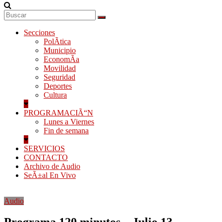
Secciones
PolÃ­tica
Municipio
EconomÃ­a
Movilidad
Seguridad
Deportes
Cultura
PROGRAMACIÃ“N
Lunes a Viernes
Fin de semana
SERVICIOS
CONTACTO
Archivo de Audio
SeÃ±al En Vivo
Audio