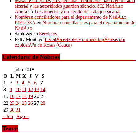
Masacre en Ipiales, tres personas fueron asesinadas en un acto
sicarial y las autoridades guardan silencio. â€£ NariÃ±o
Ahora
en
Tres muertos y un herido deja ataque sicarial
Nombran conciliadores para el departamento de NariÃ±o -
PIFJ-OEA
en
Nombran conciliadores para el departamento de
NariÃ±o
dantovas
en
Servicios
Patty Montt
en
FiscalÃ­a establece primera hipÃ³tesis por
explosiÃ³n en Rosas (Cauca)
Calendario de Noticias
julio 2018
D
L
M
X
J
V
S
1
2
3
4
5
6
7
8
9
10
11
12
13
14
15
16
17
18
19
20
21
22
23
24
25
26
27
28
29
30
31
« Jun
Ago »
Temas