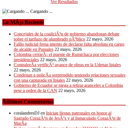
Ver Resultados
Cargando ...
Lo MÃ¡s Reciente
Concejales de la coaliciÃ³n de gobierno abandonan debate
sobre el tarifazo de alumbrado pÃºblico
22 mayo, 2026
Falllo judicial frena intento de declarar falta absoluta en cargo
de alcalde en Pupiales
22 mayo, 2026
Colombia cerrarÃ¡ el puente de Rumichaca por elecciones
presidenciales
22 mayo, 2026
ContralorÃ­a verificÃ³ avance de obras en la Udenar Ipiales
22 mayo, 2026
Condenan a policÃ­a sorprendido teniendo relaciones sexuales
con una capturada en Ipiales
22 mayo, 2026
Gobierno de Ecuador se niega a retirar aranceles a Colombia
pese a orden de la CAN
22 mayo, 2026
Ãšltimos Comentarios
coralandresDJ
en
Inician fiestas patronales en honor al
Sagrado CorazÃ³n de JesÃºs y al Inmaculado CorazÃ³n de
MarÃ­a