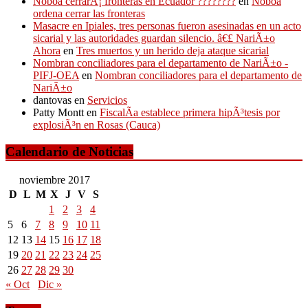
Noboa cerrarÃ¡ fronteras en Ecuador ????????
en
Noboa
ordena cerrar las fronteras
Masacre en Ipiales, tres personas fueron asesinadas en un acto
sicarial y las autoridades guardan silencio. â€£ NariÃ±o
Ahora
en
Tres muertos y un herido deja ataque sicarial
Nombran conciliadores para el departamento de NariÃ±o -
PIFJ-OEA
en
Nombran conciliadores para el departamento de
NariÃ±o
dantovas
en
Servicios
Patty Montt
en
FiscalÃ­a establece primera hipÃ³tesis por
explosiÃ³n en Rosas (Cauca)
Calendario de Noticias
noviembre 2017
D
L
M
X
J
V
S
1
2
3
4
5
6
7
8
9
10
11
12
13
14
15
16
17
18
19
20
21
22
23
24
25
26
27
28
29
30
« Oct
Dic »