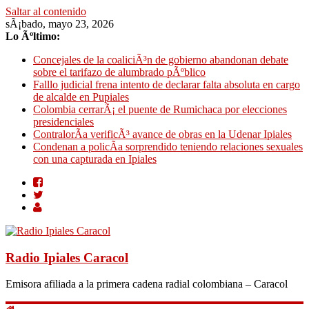
Saltar al contenido
sÃ¡bado, mayo 23, 2026
Lo Ãºltimo:
Concejales de la coaliciÃ³n de gobierno abandonan debate
sobre el tarifazo de alumbrado pÃºblico
Falllo judicial frena intento de declarar falta absoluta en cargo
de alcalde en Pupiales
Colombia cerrarÃ¡ el puente de Rumichaca por elecciones
presidenciales
ContralorÃ­a verificÃ³ avance de obras en la Udenar Ipiales
Condenan a policÃ­a sorprendido teniendo relaciones sexuales
con una capturada en Ipiales
Radio Ipiales Caracol
Emisora afiliada a la primera cadena radial colombiana – Caracol