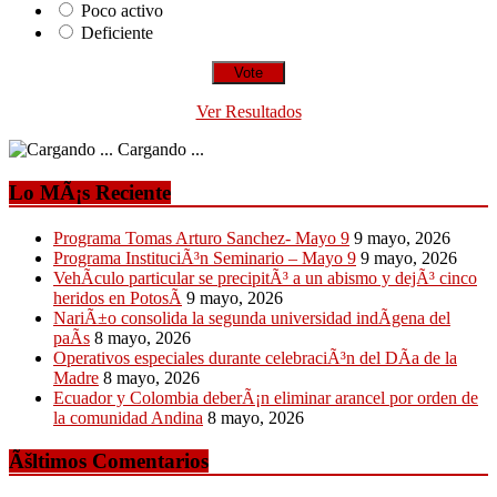
Poco activo
Deficiente
Ver Resultados
Cargando ...
Lo MÃ¡s Reciente
Programa Tomas Arturo Sanchez- Mayo 9
9 mayo, 2026
Programa InstituciÃ³n Seminario – Mayo 9
9 mayo, 2026
VehÃ­culo particular se precipitÃ³ a un abismo y dejÃ³ cinco
heridos en PotosÃ­
9 mayo, 2026
NariÃ±o consolida la segunda universidad indÃ­gena del
paÃ­s
8 mayo, 2026
Operativos especiales durante celebraciÃ³n del DÃ­a de la
Madre
8 mayo, 2026
Ecuador y Colombia deberÃ¡n eliminar arancel por orden de
la comunidad Andina
8 mayo, 2026
Ãšltimos Comentarios