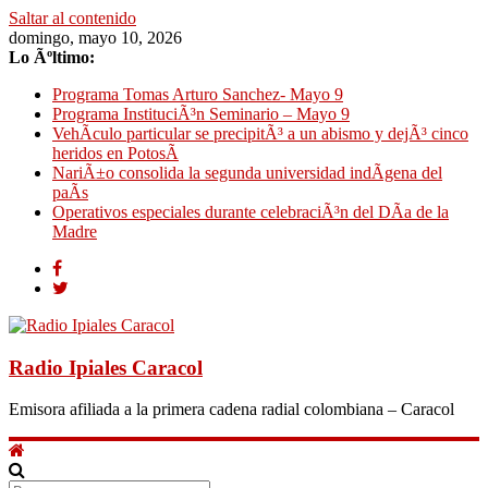
Saltar al contenido
domingo, mayo 10, 2026
Lo Ãºltimo:
Programa Tomas Arturo Sanchez- Mayo 9
Programa InstituciÃ³n Seminario – Mayo 9
VehÃ­culo particular se precipitÃ³ a un abismo y dejÃ³ cinco
heridos en PotosÃ­
NariÃ±o consolida la segunda universidad indÃ­gena del
paÃ­s
Operativos especiales durante celebraciÃ³n del DÃ­a de la
Madre
Radio Ipiales Caracol
Emisora afiliada a la primera cadena radial colombiana – Caracol