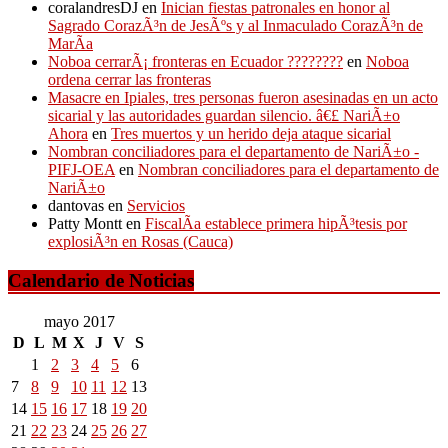
coralandresDJ
en
Inician fiestas patronales en honor al
Sagrado CorazÃ³n de JesÃºs y al Inmaculado CorazÃ³n de
MarÃ­a
Noboa cerrarÃ¡ fronteras en Ecuador ????????
en
Noboa
ordena cerrar las fronteras
Masacre en Ipiales, tres personas fueron asesinadas en un acto
sicarial y las autoridades guardan silencio. â€£ NariÃ±o
Ahora
en
Tres muertos y un herido deja ataque sicarial
Nombran conciliadores para el departamento de NariÃ±o -
PIFJ-OEA
en
Nombran conciliadores para el departamento de
NariÃ±o
dantovas
en
Servicios
Patty Montt
en
FiscalÃ­a establece primera hipÃ³tesis por
explosiÃ³n en Rosas (Cauca)
Calendario de Noticias
mayo 2017
D
L
M
X
J
V
S
1
2
3
4
5
6
7
8
9
10
11
12
13
14
15
16
17
18
19
20
21
22
23
24
25
26
27