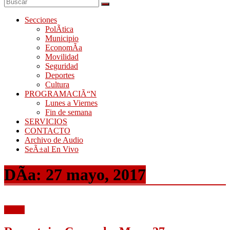
Secciones
PolÃ­tica
Municipio
EconomÃ­a
Movilidad
Seguridad
Deportes
Cultura
PROGRAMACIÃ“N
Lunes a Viernes
Fin de semana
SERVICIOS
CONTACTO
Archivo de Audio
SeÃ±al En Vivo
DÃ­a:
27 mayo, 2017
Audio