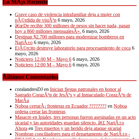
Lo MÃ¡s Reciente
Grave caso de violencia intrafamiliar deja a mujer con
pÃ©rdida de visiÃ³n
6 mayo, 2026
â€œDe recibir 300 millones de pesos sin hacer nada, pasan
hoy a 860 millones mensualesÂ».
6 mayo, 2026
Destinan $2.700 millones para modernizar bomberos en
NariÃ±o
6 mayo, 2026
EjÃ©rcito destruye laboratorio para procesamiento de coca
6
mayo, 2026
Noticiero 12.00 M – Mayo 6
6 mayo, 2026
Noticiero 12:00 M – Mayo 6
6 mayo, 2026
Ãšltimos Comentarios
coralandresDJ
en
Inician fiestas patronales en honor al
Sagrado CorazÃ³n de JesÃºs y al Inmaculado CorazÃ³n de
MarÃ­a
Noboa cerrarÃ¡ fronteras en Ecuador ????????
en
Noboa
ordena cerrar las fronteras
Masacre en Ipiales, tres personas fueron asesinadas en un acto
sicarial y las autoridades guardan silencio. â€£ NariÃ±o
Ahora
en
Tres muertos y un herido deja ataque sicarial
Nombran conciliadores para el departamento de NariÃ±o -