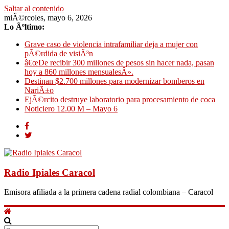
Saltar al contenido
miÃ©rcoles, mayo 6, 2026
Lo Ãºltimo:
Grave caso de violencia intrafamiliar deja a mujer con
pÃ©rdida de visiÃ³n
â€œDe recibir 300 millones de pesos sin hacer nada, pasan
hoy a 860 millones mensualesÂ».
Destinan $2.700 millones para modernizar bomberos en
NariÃ±o
EjÃ©rcito destruye laboratorio para procesamiento de coca
Noticiero 12.00 M – Mayo 6
Radio Ipiales Caracol
Emisora afiliada a la primera cadena radial colombiana – Caracol