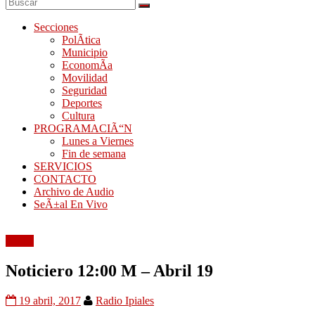
Secciones
PolÃ­tica
Municipio
EconomÃ­a
Movilidad
Seguridad
Deportes
Cultura
PROGRAMACIÃ“N
Lunes a Viernes
Fin de semana
SERVICIOS
CONTACTO
Archivo de Audio
SeÃ±al En Vivo
Audio
Noticiero 12:00 M – Abril 19
19 abril, 2017
Radio Ipiales