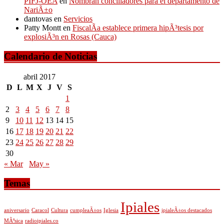
PIFJ-OEA
en
Nombran conciliadores para el departamento de
NariÃ±o
dantovas
en
Servicios
Patty Montt
en
FiscalÃ­a establece primera hipÃ³tesis por
explosiÃ³n en Rosas (Cauca)
Calendario de Noticias
abril 2017
D
L
M
X
J
V
S
1
2
3
4
5
6
7
8
9
10
11
12
13
14
15
16
17
18
19
20
21
22
23
24
25
26
27
28
29
30
« Mar
May »
Temas
Ipiales
aniversario
Caracol
Cultura
cumpleaÃ±os
Iglesia
ipialeÃ±os destacados
MÃºsica
radioipiales.co