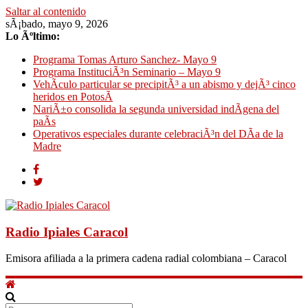
Saltar al contenido
sÃ¡bado, mayo 9, 2026
Lo Ãºltimo:
Programa Tomas Arturo Sanchez- Mayo 9
Programa InstituciÃ³n Seminario – Mayo 9
VehÃ­culo particular se precipitÃ³ a un abismo y dejÃ³ cinco
heridos en PotosÃ­
NariÃ±o consolida la segunda universidad indÃ­gena del
paÃ­s
Operativos especiales durante celebraciÃ³n del DÃ­a de la
Madre
Radio Ipiales Caracol
Emisora afiliada a la primera cadena radial colombiana – Caracol