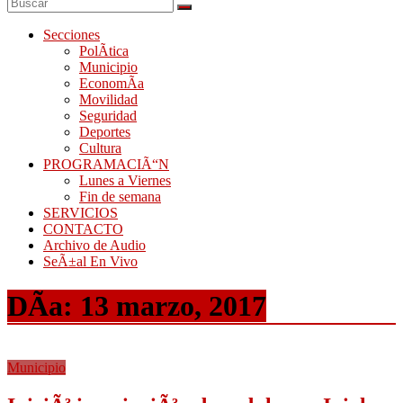
Secciones
PolÃ­tica
Municipio
EconomÃ­a
Movilidad
Seguridad
Deportes
Cultura
PROGRAMACIÃ“N
Lunes a Viernes
Fin de semana
SERVICIOS
CONTACTO
Archivo de Audio
SeÃ±al En Vivo
DÃ­a:
13 marzo, 2017
Municipio