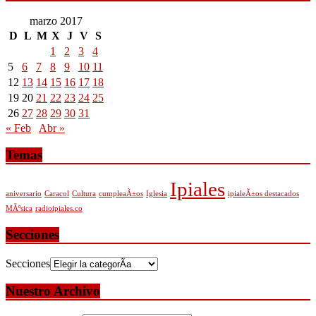
marzo 2017
D
L
M
X
J
V
S
1
2
3
4
5
6
7
8
9
10
11
12
13
14
15
16
17
18
19
20
21
22
23
24
25
26
27
28
29
30
31
« Feb
Abr »
Temas
Ipiales
aniversario
Caracol
Cultura
cumpleaÃ±os
Iglesia
ipialeÃ±os destacados
MÃºsica
radioipiales.co
Secciones
Secciones
Nuestro Archivo