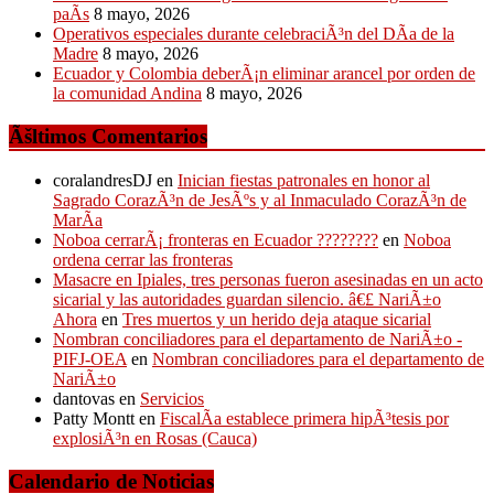
paÃ­s
8 mayo, 2026
Operativos especiales durante celebraciÃ³n del DÃ­a de la
Madre
8 mayo, 2026
Ecuador y Colombia deberÃ¡n eliminar arancel por orden de
la comunidad Andina
8 mayo, 2026
Ãšltimos Comentarios
coralandresDJ
en
Inician fiestas patronales en honor al
Sagrado CorazÃ³n de JesÃºs y al Inmaculado CorazÃ³n de
MarÃ­a
Noboa cerrarÃ¡ fronteras en Ecuador ????????
en
Noboa
ordena cerrar las fronteras
Masacre en Ipiales, tres personas fueron asesinadas en un acto
sicarial y las autoridades guardan silencio. â€£ NariÃ±o
Ahora
en
Tres muertos y un herido deja ataque sicarial
Nombran conciliadores para el departamento de NariÃ±o -
PIFJ-OEA
en
Nombran conciliadores para el departamento de
NariÃ±o
dantovas
en
Servicios
Patty Montt
en
FiscalÃ­a establece primera hipÃ³tesis por
explosiÃ³n en Rosas (Cauca)
Calendario de Noticias