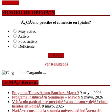
Leer mÃ¡s
SONDEO DE OPINIÃ“N
Â¿CÃ³mo percibe el comercio en Ipiales?
Muy activo
Activo
Poco activo
Deficiente
Ver Resultados
Cargando ...
Lo MÃ¡s Reciente
Programa Tomas Arturo Sanchez- Mayo 9
9 mayo, 2026
Programa InstituciÃ³n Seminario – Mayo 9
9 mayo, 2026
VehÃ­culo particular se precipitÃ³ a un abismo y dejÃ³ cinco
heridos en PotosÃ­
9 mayo, 2026
NariÃ±o consolida la segunda universidad indÃ­gena del