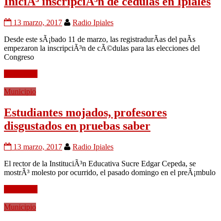
IniciÃ³ inscripciÃ³n de cedulas en Ipiales
13 marzo, 2017
Radio Ipiales
Desde este sÃ¡bado 11 de marzo, las registradurÃ­as del paÃ­s
empezaron la inscripciÃ³n de cÃ©dulas para las elecciones del
Congreso
Leer mÃ¡s
Municipio
Estudiantes mojados, profesores
disgustados en pruebas saber
13 marzo, 2017
Radio Ipiales
El rector de la InstituciÃ³n Educativa Sucre Edgar Cepeda, se
mostrÃ³ molesto por ocurrido, el pasado domingo en el preÃ¡mbulo
Leer mÃ¡s
Municipio