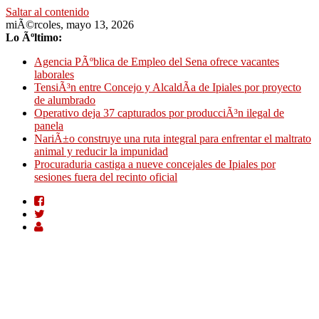
Saltar al contenido
miÃ©rcoles, mayo 13, 2026
Lo Ãºltimo:
Agencia PÃºblica de Empleo del Sena ofrece vacantes
laborales
TensiÃ³n entre Concejo y AlcaldÃ­a de Ipiales por proyecto
de alumbrado
Operativo deja 37 capturados por producciÃ³n ilegal de
panela
NariÃ±o construye una ruta integral para enfrentar el maltrato
animal y reducir la impunidad
Procuraduria castiga a nueve concejales de Ipiales por
sesiones fuera del recinto oficial