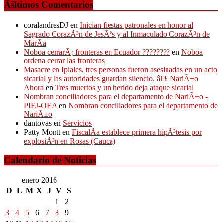
Ãšltimos Comentarios
coralandresDJ
en
Inician fiestas patronales en honor al
Sagrado CorazÃ³n de JesÃºs y al Inmaculado CorazÃ³n de
MarÃ­a
Noboa cerrarÃ¡ fronteras en Ecuador ????????
en
Noboa
ordena cerrar las fronteras
Masacre en Ipiales, tres personas fueron asesinadas en un acto
sicarial y las autoridades guardan silencio. â€£ NariÃ±o
Ahora
en
Tres muertos y un herido deja ataque sicarial
Nombran conciliadores para el departamento de NariÃ±o -
PIFJ-OEA
en
Nombran conciliadores para el departamento de
NariÃ±o
dantovas
en
Servicios
Patty Montt
en
FiscalÃ­a establece primera hipÃ³tesis por
explosiÃ³n en Rosas (Cauca)
Calendario de Noticias
enero 2016
D
L
M
X
J
V
S
1
2
3
4
5
6
7
8
9