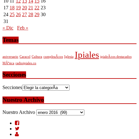
10
11
12
13
14
15
16
17
18
19
20
21
22
23
24
25
26
27
28
29
30
31
« Dic
Feb »
Temas
Ipiales
aniversario
Caracol
Cultura
cumpleaÃ±os
Iglesia
ipialeÃ±os destacados
MÃºsica
radioipiales.co
Secciones
Secciones
Nuestro Archivo
Nuestro Archivo