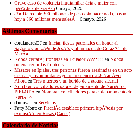
Grave caso de violencia intrafamiliar deja a mujer con
pÃ©rdida de visiÃ³n
6 mayo, 2026
â€œDe recibir 300 millones de pesos sin hacer nada, pasan
hoy a 860 millones mensualesÂ».
6 mayo, 2026
Ãšltimos Comentarios
coralandresDJ
en
Inician fiestas patronales en honor al
Sagrado CorazÃ³n de JesÃºs y al Inmaculado CorazÃ³n de
MarÃ­a
Noboa cerrarÃ¡ fronteras en Ecuador ????????
en
Noboa
ordena cerrar las fronteras
Masacre en Ipiales, tres personas fueron asesinadas en un acto
sicarial y las autoridades guardan silencio. â€£ NariÃ±o
Ahora
en
Tres muertos y un herido deja ataque sicarial
Nombran conciliadores para el departamento de NariÃ±o -
PIFJ-OEA
en
Nombran conciliadores para el departamento de
NariÃ±o
dantovas
en
Servicios
Patty Montt
en
FiscalÃ­a establece primera hipÃ³tesis por
explosiÃ³n en Rosas (Cauca)
Calendario de Noticias