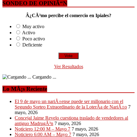
SONDEO DE OPINIÃ“N
Â¿CÃ³mo percibe el comercio en Ipiales?
Muy activo
Activo
Poco activo
Deficiente
Ver Resultados
Cargando ...
Lo MÃ¡s Reciente
El 9 de mayo un nariÃ±ense puede ser millonario con el
Segundo Sorteo Extraordinario de la LoterÃ­a de NariÃ±o
7
mayo, 2026
Concejal Jaime Revelo cuestiona traslado de vendedores al
antiguo MadrugÃ³n
7 mayo, 2026
Noticiero 12:00 M – Mayo 7
7 mayo, 2026
Noticiero 6:00 AM – Mayo 7
7 mayo, 2026