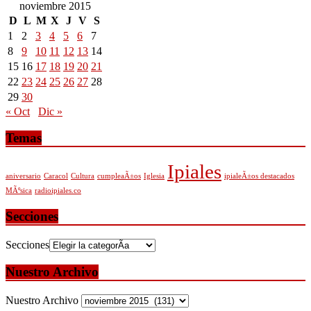
noviembre 2015
D
L
M
X
J
V
S
1
2
3
4
5
6
7
8
9
10
11
12
13
14
15
16
17
18
19
20
21
22
23
24
25
26
27
28
29
30
« Oct
Dic »
Temas
Ipiales
aniversario
Caracol
Cultura
cumpleaÃ±os
Iglesia
ipialeÃ±os destacados
MÃºsica
radioipiales.co
Secciones
Secciones
Nuestro Archivo
Nuestro Archivo