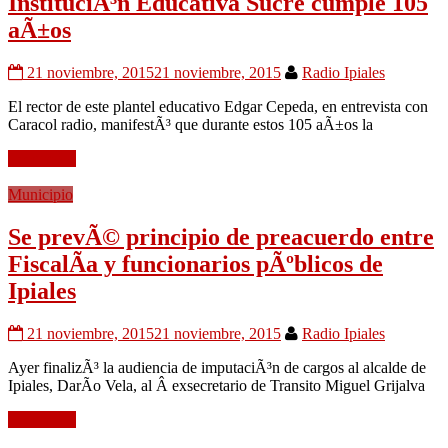
InstituciÃ³n Educativa Sucre cumple 105
aÃ±os
21 noviembre, 2015
21 noviembre, 2015
Radio Ipiales
El rector de este plantel educativo Edgar Cepeda, en entrevista con
Caracol radio, manifestÃ³ que durante estos 105 aÃ±os la
Leer mÃ¡s
Municipio
Se prevÃ© principio de preacuerdo entre
FiscalÃ­a y funcionarios pÃºblicos de
Ipiales
21 noviembre, 2015
21 noviembre, 2015
Radio Ipiales
Ayer finalizÃ³ la audiencia de imputaciÃ³n de cargos al alcalde de
Ipiales, DarÃ­o Vela, al Â exsecretario de Transito Miguel Grijalva
Leer mÃ¡s