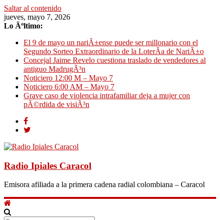
Saltar al contenido
jueves, mayo 7, 2026
Lo Ãºltimo:
El 9 de mayo un nariÃ±ense puede ser millonario con el
Segundo Sorteo Extraordinario de la LoterÃ­a de NariÃ±o
Concejal Jaime Revelo cuestiona traslado de vendedores al
antiguo MadrugÃ³n
Noticiero 12:00 M – Mayo 7
Noticiero 6:00 AM – Mayo 7
Grave caso de violencia intrafamiliar deja a mujer con
pÃ©rdida de visiÃ³n
Radio Ipiales Caracol
Emisora afiliada a la primera cadena radial colombiana – Caracol