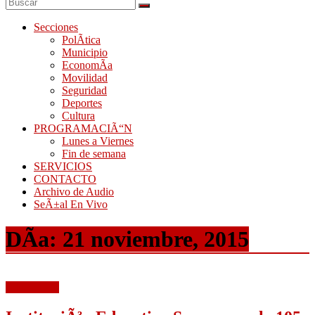
Secciones
PolÃ­tica
Municipio
EconomÃ­a
Movilidad
Seguridad
Deportes
Cultura
PROGRAMACIÃ“N
Lunes a Viernes
Fin de semana
SERVICIOS
CONTACTO
Archivo de Audio
SeÃ±al En Vivo
DÃ­a:
21 noviembre, 2015
EducaciÃ³n