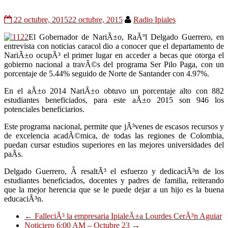
22 octubre, 2015
22 octubre, 2015
Radio Ipiales
El Gobernador de NariÃ±o, RaÃºl Delgado Guerrero, en
entrevista con noticias caracol dio a conocer que el departamento de
NariÃ±o ocupÃ³ el primer lugar en acceder a becas que otorga el
gobierno nacional a travÃ©s del programa Ser Pilo Paga, con un
porcentaje de 5.44% seguido de Norte de Santander con 4.97%.
En el aÃ±o 2014 NariÃ±o obtuvo un porcentaje alto con 882
estudiantes beneficiados, para este aÃ±o 2015 son 946 los
potenciales beneficiarios.
Este programa nacional, permite que jÃ³venes de escasos recursos y
de excelencia acadÃ©mica, de todas las regiones de Colombia,
puedan cursar estudios superiores en las mejores universidades del
paÃ­s.
Delgado Guerrero, Â resaltÃ³ el esfuerzo y dedicaciÃ³n de los
estudiantes beneficiados, docentes y padres de familia, reiterando
que la mejor herencia que se le puede dejar a un hijo es la buena
educaciÃ³n.
←
FalleciÃ³ la empresaria IpialeÃ±a Lourdes CerÃ³n Aguiar
Noticiero 6:00 AM – Octubre 23
→