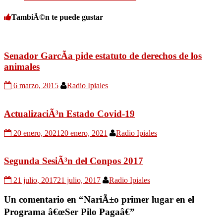
TambiÃ©n te puede gustar
Senador GarcÃ­a pide estatuto de derechos de los
animales
6 marzo, 2015
Radio Ipiales
ActualizaciÃ³n Estado Covid-19
20 enero, 2021
20 enero, 2021
Radio Ipiales
Segunda SesiÃ³n del Conpos 2017
21 julio, 2017
21 julio, 2017
Radio Ipiales
Un comentario en “
NariÃ±o primer lugar en el
Programa â€œSer Pilo Pagaâ€
”