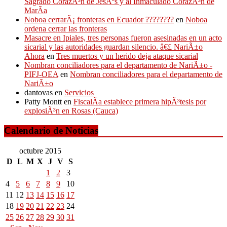
Sagrado CorazÃ³n de JesÃºs y al Inmaculado CorazÃ³n de
MarÃ­a
Noboa cerrarÃ¡ fronteras en Ecuador ????????
en
Noboa
ordena cerrar las fronteras
Masacre en Ipiales, tres personas fueron asesinadas en un acto
sicarial y las autoridades guardan silencio. â€£ NariÃ±o
Ahora
en
Tres muertos y un herido deja ataque sicarial
Nombran conciliadores para el departamento de NariÃ±o -
PIFJ-OEA
en
Nombran conciliadores para el departamento de
NariÃ±o
dantovas
en
Servicios
Patty Montt
en
FiscalÃ­a establece primera hipÃ³tesis por
explosiÃ³n en Rosas (Cauca)
Calendario de Noticias
octubre 2015
D
L
M
X
J
V
S
1
2
3
4
5
6
7
8
9
10
11
12
13
14
15
16
17
18
19
20
21
22
23
24
25
26
27
28
29
30
31