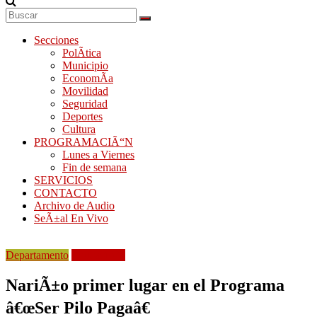
Secciones
PolÃ­tica
Municipio
EconomÃ­a
Movilidad
Seguridad
Deportes
Cultura
PROGRAMACIÃ“N
Lunes a Viernes
Fin de semana
SERVICIOS
CONTACTO
Archivo de Audio
SeÃ±al En Vivo
Departamento
EducaciÃ³n
NariÃ±o primer lugar en el Programa
â€œSer Pilo Pagaâ€