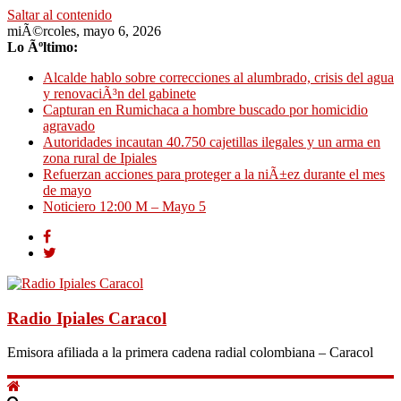
Saltar al contenido
miÃ©rcoles, mayo 6, 2026
Lo Ãºltimo:
Alcalde hablo sobre correcciones al alumbrado, crisis del agua
y renovaciÃ³n del gabinete
Capturan en Rumichaca a hombre buscado por homicidio
agravado
Autoridades incautan 40.750 cajetillas ilegales y un arma en
zona rural de Ipiales
Refuerzan acciones para proteger a la niÃ±ez durante el mes
de mayo
Noticiero 12:00 M – Mayo 5
Radio Ipiales Caracol
Emisora afiliada a la primera cadena radial colombiana – Caracol