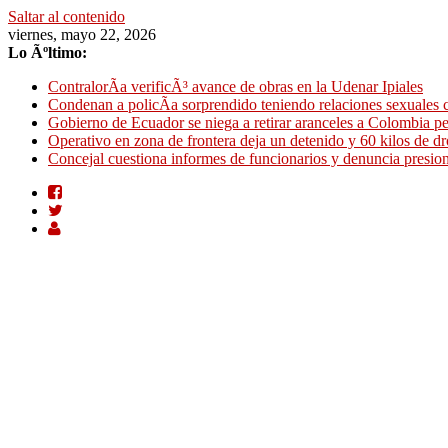
Saltar al contenido
viernes, mayo 22, 2026
Lo Ãºltimo:
ContralorÃ­a verificÃ³ avance de obras en la Udenar Ipiales
Condenan a policÃ­a sorprendido teniendo relaciones sexuales c
Gobierno de Ecuador se niega a retirar aranceles a Colombia 
Operativo en zona de frontera deja un detenido y 60 kilos de 
Concejal cuestiona informes de funcionarios y denuncia presio