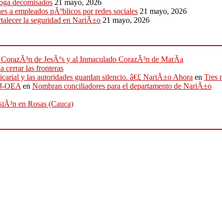
droga decomisados
21 mayo, 2026
nes a empleados pÃºblicos por redes sociales
21 mayo, 2026
talecer la seguridad en NariÃ±o
21 mayo, 2026
ado CorazÃ³n de JesÃºs y al Inmaculado CorazÃ³n de MarÃ­a
 cerrar las fronteras
sicarial y las autoridades guardan silencio. â€£ NariÃ±o Ahora
en
Tres 
IFJ-OEA
en
Nombran conciliadores para el departamento de NariÃ±o
osiÃ³n en Rosas (Cauca)