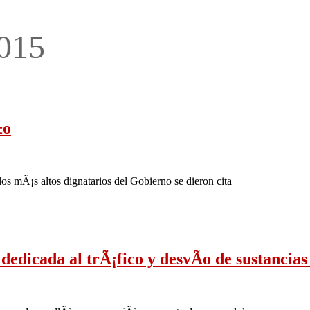
2015
±o
s mÃ¡s altos dignatarios del Gobierno se dieron cita
dedicada al trÃ¡fico y desvÃ­o de sustancia