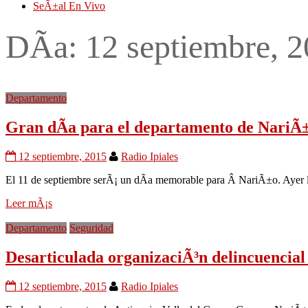
SeÃ±al En Vivo
DÃ­a:
12 septiembre, 
Departamento
Gran dÃ­a para el departamento de NariÃ
12 septiembre, 2015
Radio Ipiales
El 11 de septiembre serÃ¡ un dÃ­a memorable para Â NariÃ±o. Ayer lo
Leer mÃ¡s
Departamento
Seguridad
Desarticulada organizaciÃ³n delincuencial 
12 septiembre, 2015
Radio Ipiales