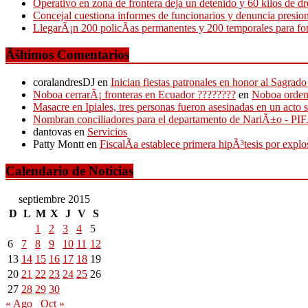
Operativo en zona de frontera deja un detenido y 60 kilos de 
Concejal cuestiona informes de funcionarios y denuncia presio
LlegarÃ¡n 200 policÃ­as permanentes y 200 temporales para for
Ãšltimos Comentarios
coralandresDJ
en
Inician fiestas patronales en honor al Sagr
Noboa cerrarÃ¡ fronteras en Ecuador ????????
en
Noboa ordena
Masacre en Ipiales, tres personas fueron asesinadas en un acto 
Nombran conciliadores para el departamento de NariÃ±o - P
dantovas
en
Servicios
Patty Montt
en
FiscalÃ­a establece primera hipÃ³tesis por expl
Calendario de Noticias
septiembre 2015
D
L
M
X
J
V
S
1
2
3
4
5
6
7
8
9
10
11
12
13
14
15
16
17
18
19
20
21
22
23
24
25
26
27
28
29
30
« Ago
Oct »