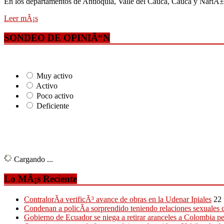
En los departamentos de Antioquia, Valle del Cauca, Cauca y NariÃ±o
Leer mÃ¡s
SONDEO DE OPINIÃ“N
Muy activo
Activo
Poco activo
Deficiente
Cargando ...
Lo MÃ¡s Reciente
ContralorÃ­a verificÃ³ avance de obras en la Udenar Ipiales
22
Condenan a policÃ­a sorprendido teniendo relaciones sexuales c
Gobierno de Ecuador se niega a retirar aranceles a Colombia 