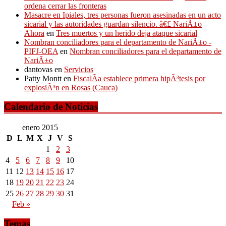
ordena cerrar las fronteras
Masacre en Ipiales, tres personas fueron asesinadas en un acto
sicarial y las autoridades guardan silencio. â€£ NariÃ±o
Ahora
en
Tres muertos y un herido deja ataque sicarial
Nombran conciliadores para el departamento de NariÃ±o -
PIFJ-OEA
en
Nombran conciliadores para el departamento de
NariÃ±o
dantovas
en
Servicios
Patty Montt
en
FiscalÃ­a establece primera hipÃ³tesis por
explosiÃ³n en Rosas (Cauca)
Calendario de Noticias
enero 2015
D
L
M
X
J
V
S
1
2
3
4
5
6
7
8
9
10
11
12
13
14
15
16
17
18
19
20
21
22
23
24
25
26
27
28
29
30
31
Feb »
Temas