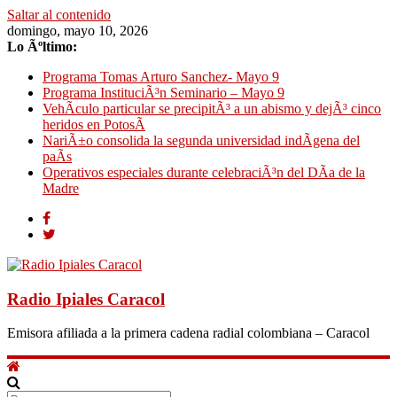
Saltar al contenido
domingo, mayo 10, 2026
Lo Ãºltimo:
Programa Tomas Arturo Sanchez- Mayo 9
Programa InstituciÃ³n Seminario – Mayo 9
VehÃ­culo particular se precipitÃ³ a un abismo y dejÃ³ cinco
heridos en PotosÃ­
NariÃ±o consolida la segunda universidad indÃ­gena del
paÃ­s
Operativos especiales durante celebraciÃ³n del DÃ­a de la
Madre
Radio Ipiales Caracol
Emisora afiliada a la primera cadena radial colombiana – Caracol