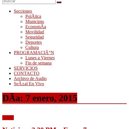
Secciones
PolÃ­tica
Municipio
EconomÃ­a
Movilidad
Seguridad
Deportes
Cultura
PROGRAMACIÃ“N
Lunes a Viernes
Fin de semana
SERVICIOS
CONTACTO
Archivo de Audio
SeÃ±al En Vivo
DÃ­a:
7 enero, 2015
Audio