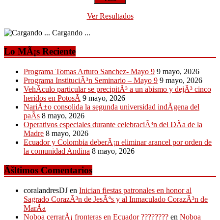
Ver Resultados
Cargando ...
Lo MÃ¡s Reciente
Programa Tomas Arturo Sanchez- Mayo 9
9 mayo, 2026
Programa InstituciÃ³n Seminario – Mayo 9
9 mayo, 2026
VehÃ­culo particular se precipitÃ³ a un abismo y dejÃ³ cinco
heridos en PotosÃ­
9 mayo, 2026
NariÃ±o consolida la segunda universidad indÃ­gena del
paÃ­s
8 mayo, 2026
Operativos especiales durante celebraciÃ³n del DÃ­a de la
Madre
8 mayo, 2026
Ecuador y Colombia deberÃ¡n eliminar arancel por orden de
la comunidad Andina
8 mayo, 2026
Ãšltimos Comentarios
coralandresDJ
en
Inician fiestas patronales en honor al
Sagrado CorazÃ³n de JesÃºs y al Inmaculado CorazÃ³n de
MarÃ­a
Noboa cerrarÃ¡ fronteras en Ecuador ????????
en
Noboa