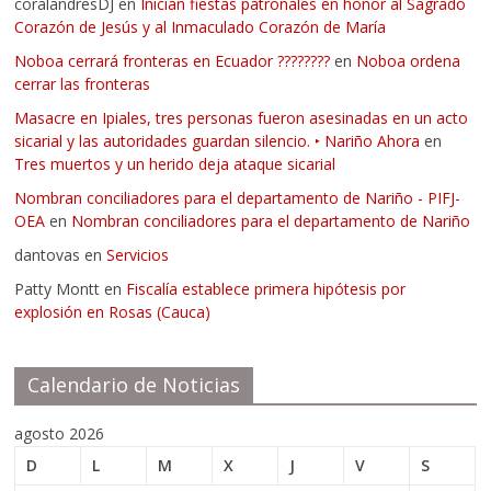
coralandresDJ
en
Inician fiestas patronales en honor al Sagrado
Corazón de Jesús y al Inmaculado Corazón de María
Noboa cerrará fronteras en Ecuador ????????
en
Noboa ordena
cerrar las fronteras
Masacre en Ipiales, tres personas fueron asesinadas en un acto
sicarial y las autoridades guardan silencio. ‣ Nariño Ahora
en
Tres muertos y un herido deja ataque sicarial
Nombran conciliadores para el departamento de Nariño - PIFJ-
OEA
en
Nombran conciliadores para el departamento de Nariño
dantovas
en
Servicios
Patty Montt
en
Fiscalía establece primera hipótesis por
explosión en Rosas (Cauca)
Calendario de Noticias
agosto 2026
D
L
M
X
J
V
S