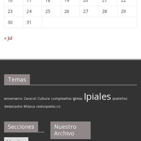
16
17
18
19
20
21
22
23
24
25
26
27
28
29
30
31
« Jul
Temas
Ipiales
aniversario
Caracol
Cultura
cumpleaños
Iglesia
ipialeños
destacados
Música
radioipiales.co
Secciones
Nuestro
Archivo
Secciones