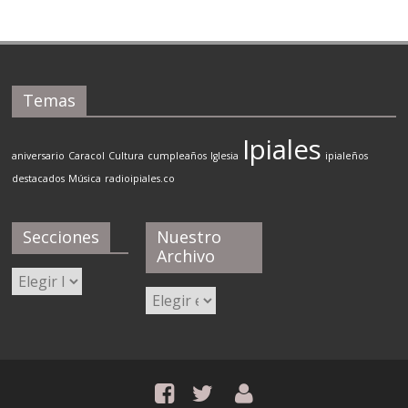
Temas
Ipiales
aniversario
Caracol
Cultura
cumpleaños
Iglesia
ipialeños
destacados
Música
radioipiales.co
Secciones
Nuestro
Archivo
Secciones
Nuestro
Archivo