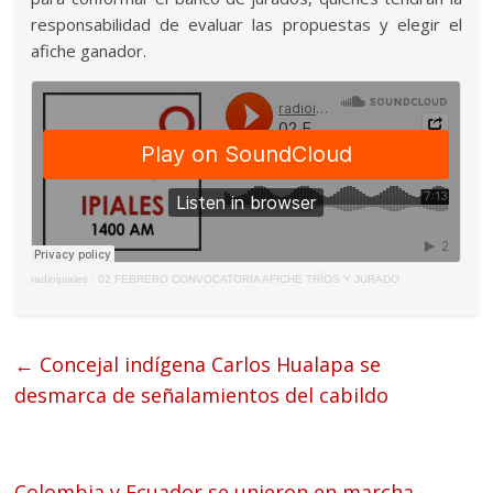
responsabilidad de evaluar las propuestas y elegir el
afiche ganador.
radioipiales
·
02 FEBRERO CONVOCATORIA AFICHE TRÍOS Y JURADO
←
Concejal indígena Carlos Hualapa se
desmarca de señalamientos del cabildo
Colombia y Ecuador se unieron en marcha