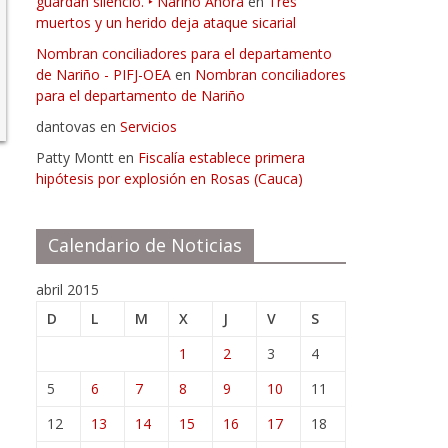
guardan silencio. ‣ Nariño Ahora
en
Tres
muertos y un herido deja ataque sicarial
Nombran conciliadores para el departamento
de Nariño - PIFJ-OEA
en
Nombran conciliadores
para el departamento de Nariño
dantovas
en
Servicios
Patty Montt
en
Fiscalía establece primera
hipótesis por explosión en Rosas (Cauca)
Calendario de Noticias
abril 2015
D
L
M
X
J
V
S
1
2
3
4
5
6
7
8
9
10
11
12
13
14
15
16
17
18