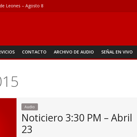
de Leones – Agosto 8
los y pintura fueron decomisados tras operativo fronterizo
ontera, Ipiales refuerza la seguridad para la posesión presidencial
atoma, la propuesta que busca acabar con los problemas de agua en 
an seguridad para el 7 de agosto con patrullajes y puestos de control
RVICIOS
CONTACTO
ARCHIVO DE AUDIO
SEÑAL EN VIVO
015
Audio
Noticiero 3:30 PM – Abril
23