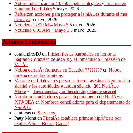
Autoridades incautan 40.750 cajetillas ilegales y un arma en
zona rural de Ipiales
5 mayo, 2026
Refuerzan acciones para proteger a la niÃ±ez durante el mes
de mayo
5 mayo, 2026
Noticiero 12:00 M – Mayo 5
5 mayo, 2026
Noticiero 6:00 AM – Mayo 5
5 mayo, 2026
Ãšltimos Comentarios
coralandresDJ
en
Inician fiestas patronales en honor al
Sagrado CorazÃ³n de JesÃºs y al Inmaculado CorazÃ³n de
MarÃ­a
Noboa cerrarÃ¡ fronteras en Ecuador ????????
en
Noboa
ordena cerrar las fronteras
Masacre en Ipiales, tres personas fueron asesinadas en un acto
sicarial y las autoridades guardan silencio. â€£ NariÃ±o
Ahora
en
Tres muertos y un herido deja ataque sicarial
Nombran conciliadores para el departamento de NariÃ±o -
PIFJ-OEA
en
Nombran conciliadores para el departamento de
NariÃ±o
dantovas
en
Servicios
Patty Montt
en
FiscalÃ­a establece primera hipÃ³tesis por
explosiÃ³n en Rosas (Cauca)