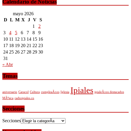
Calendario de Noticias
mayo 2026
D
L
M
X
J
V
S
1
2
3
4
5
6
7
8
9
10
11
12
13
14
15
16
17
18
19
20
21
22
23
24
25
26
27
28
29
30
31
« Abr
Temas
Ipiales
aniversario
Caracol
Cultura
cumpleaÃ±os
Iglesia
ipialeÃ±os destacados
MÃºsica
radioipiales.co
Secciones
Secciones