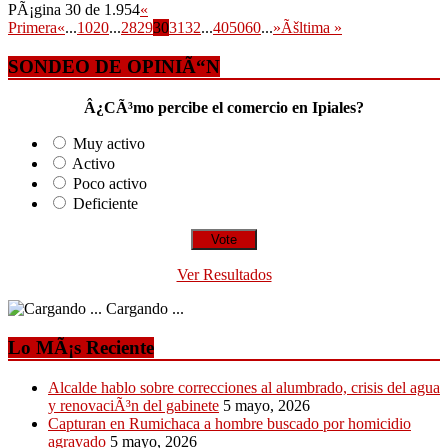
PÃ¡gina 30 de 1.954
«
Primera
«
...
10
20
...
28
29
30
31
32
...
40
50
60
...
»
Ãšltima »
SONDEO DE OPINIÃ“N
Â¿CÃ³mo percibe el comercio en Ipiales?
Muy activo
Activo
Poco activo
Deficiente
Ver Resultados
Cargando ...
Lo MÃ¡s Reciente
Alcalde hablo sobre correcciones al alumbrado, crisis del agua
y renovaciÃ³n del gabinete
5 mayo, 2026
Capturan en Rumichaca a hombre buscado por homicidio
agravado
5 mayo, 2026