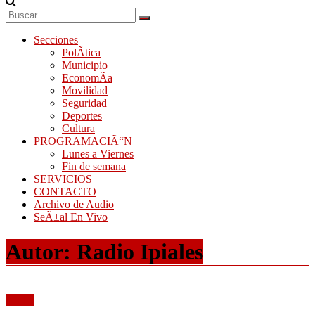
Secciones
PolÃ­tica
Municipio
EconomÃ­a
Movilidad
Seguridad
Deportes
Cultura
PROGRAMACIÃ“N
Lunes a Viernes
Fin de semana
SERVICIOS
CONTACTO
Archivo de Audio
SeÃ±al En Vivo
Autor:
Radio Ipiales
Audio