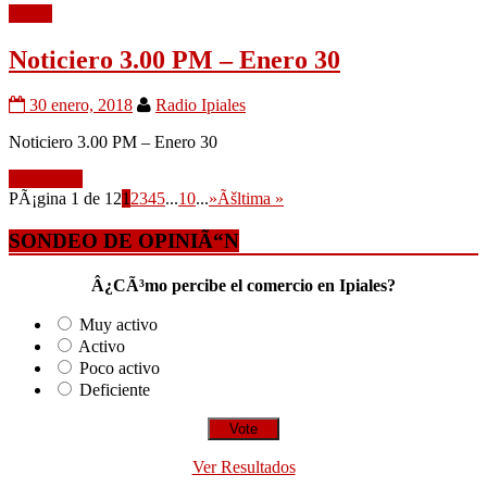
Audio
Noticiero 3.00 PM – Enero 30
30 enero, 2018
Radio Ipiales
Noticiero 3.00 PM – Enero 30
Leer mÃ¡s
PÃ¡gina 1 de 12
1
2
3
4
5
...
10
...
»
Ãšltima »
SONDEO DE OPINIÃ“N
Â¿CÃ³mo percibe el comercio en Ipiales?
Muy activo
Activo
Poco activo
Deficiente
Ver Resultados