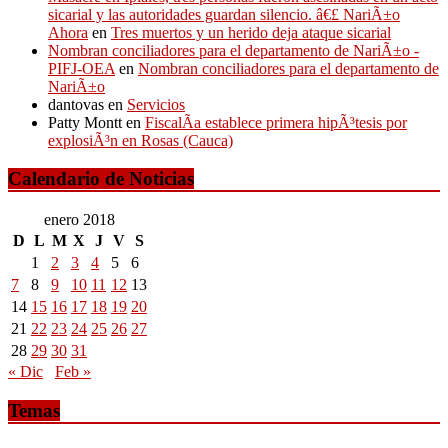
sicarial y las autoridades guardan silencio. â€£ NariÃ±o
Ahora
en
Tres muertos y un herido deja ataque sicarial
Nombran conciliadores para el departamento de NariÃ±o -
PIFJ-OEA
en
Nombran conciliadores para el departamento de
NariÃ±o
dantovas
en
Servicios
Patty Montt
en
FiscalÃ­a establece primera hipÃ³tesis por
explosiÃ³n en Rosas (Cauca)
Calendario de Noticias
enero 2018
D
L
M
X
J
V
S
1
2
3
4
5
6
7
8
9
10
11
12
13
14
15
16
17
18
19
20
21
22
23
24
25
26
27
28
29
30
31
« Dic
Feb »
Temas