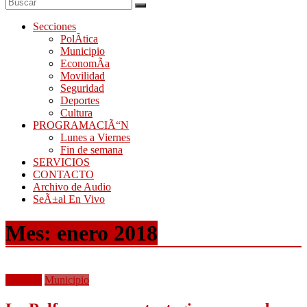
Secciones
PolÃ­tica
Municipio
EconomÃ­a
Movilidad
Seguridad
Deportes
Cultura
PROGRAMACIÃ“N
Lunes a Viernes
Fin de semana
SERVICIOS
CONTACTO
Archivo de Audio
SeÃ±al En Vivo
Mes:
enero 2018
Frontera
Municipio