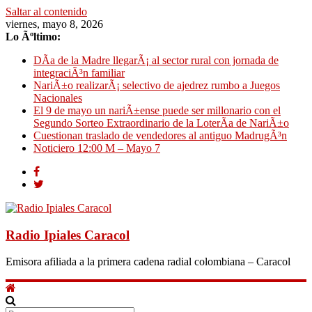
Saltar al contenido
viernes, mayo 8, 2026
Lo Ãºltimo:
DÃ­a de la Madre llegarÃ¡ al sector rural con jornada de
integraciÃ³n familiar
NariÃ±o realizarÃ¡ selectivo de ajedrez rumbo a Juegos
Nacionales
El 9 de mayo un nariÃ±ense puede ser millonario con el
Segundo Sorteo Extraordinario de la LoterÃ­a de NariÃ±o
Cuestionan traslado de vendedores al antiguo MadrugÃ³n
Noticiero 12:00 M – Mayo 7
Radio Ipiales Caracol
Emisora afiliada a la primera cadena radial colombiana – Caracol