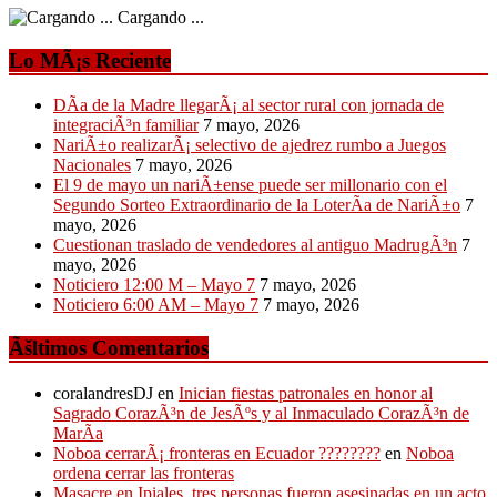
Cargando ...
Lo MÃ¡s Reciente
DÃ­a de la Madre llegarÃ¡ al sector rural con jornada de
integraciÃ³n familiar
7 mayo, 2026
NariÃ±o realizarÃ¡ selectivo de ajedrez rumbo a Juegos
Nacionales
7 mayo, 2026
El 9 de mayo un nariÃ±ense puede ser millonario con el
Segundo Sorteo Extraordinario de la LoterÃ­a de NariÃ±o
7
mayo, 2026
Cuestionan traslado de vendedores al antiguo MadrugÃ³n
7
mayo, 2026
Noticiero 12:00 M – Mayo 7
7 mayo, 2026
Noticiero 6:00 AM – Mayo 7
7 mayo, 2026
Ãšltimos Comentarios
coralandresDJ
en
Inician fiestas patronales en honor al
Sagrado CorazÃ³n de JesÃºs y al Inmaculado CorazÃ³n de
MarÃ­a
Noboa cerrarÃ¡ fronteras en Ecuador ????????
en
Noboa
ordena cerrar las fronteras
Masacre en Ipiales, tres personas fueron asesinadas en un acto