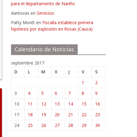
para el departamento de Nariño
dantovas
en
Servicios
Patty Montt
en
Fiscalía establece primera
hipótesis por explosión en Rosas (Cauca)
Calendario de Noticias
septiembre 2017
D
L
M
X
J
V
S
1
2
3
4
5
6
7
8
9
10
11
12
13
14
15
16
17
18
19
20
21
22
23
24
25
26
27
28
29
30