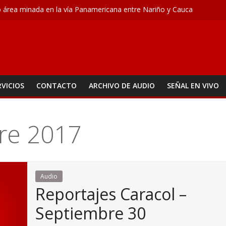
ó área minada en la vía Panamericana entre Nariño y Cauca
a fortalece campañas de prevención
ne acciones para enfrentar la crisis del agua
les a dos presuntos responsables de un atraco
 M – Agosto 5
RVICIOS
CONTACTO
ARCHIVO DE AUDIO
SEÑAL EN VIVO
re 2017
Audio
Reportajes Caracol –
Septiembre 30