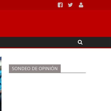
SONDEO DE OPINIÓN
¿Cuál considera que es la principal
dificultad económica de su familia?
Desempleo
Bajos ingresos
Endeudamiento