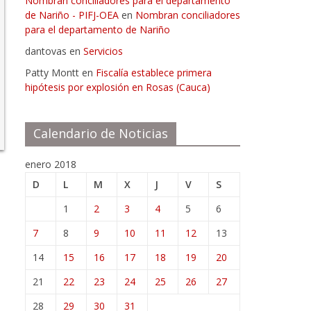
Nombran conciliadores para el departamento
de Nariño - PIFJ-OEA
en
Nombran conciliadores
para el departamento de Nariño
dantovas
en
Servicios
Patty Montt
en
Fiscalía establece primera
hipótesis por explosión en Rosas (Cauca)
Calendario de Noticias
enero 2018
D
L
M
X
J
V
S
1
2
3
4
5
6
7
8
9
10
11
12
13
14
15
16
17
18
19
20
21
22
23
24
25
26
27
28
29
30
31