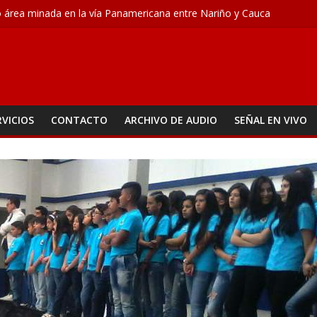
ó área minada en la vía Panamericana entre Nariño y Cauca
a fortalece campañas de prevención
ne acciones para enfrentar la crisis del agua
les a dos presuntos responsables de un atraco
 M – Agosto 5
RVICIOS
CONTACTO
ARCHIVO DE AUDIO
SEÑAL EN VIVO