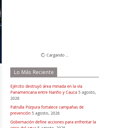
Falta de oportunidades laborales
Ver Resultados
Cargando ...
Lo Más Reciente
Ejército destruyó área minada en la vía
Panamericana entre Nariño y Cauca
5 agosto,
2026
Patrulla Púrpura fortalece campañas de
prevención
5 agosto, 2026
Gobernación define acciones para enfrentar la
crisis del agua
5 agosto, 2026