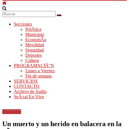
Secciones
PolÃ­tica
Municipio
EconomÃ­a
Movilidad
Seguridad
Deportes
Cultura
PROGRAMACIÃ“N
Lunes a Viernes
Fin de semana
SERVICIOS
CONTACTO
Archivo de Audio
SeÃ±al En Vivo
Municipio
Un muerto y un herido en balacera en la