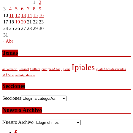
1
2
3
4
5
6
7
8
9
10
11
12
13
14
15
16
17
18
19
20
21
22
23
24
25
26
27
28
29
30
31
« Abr
Temas
Ipiales
aniversario
Caracol
Cultura
cumpleaÃ±os
Iglesia
ipialeÃ±os destacados
MÃºsica
radioipiales.co
Secciones
Secciones
Nuestro Archivo
Nuestro Archivo