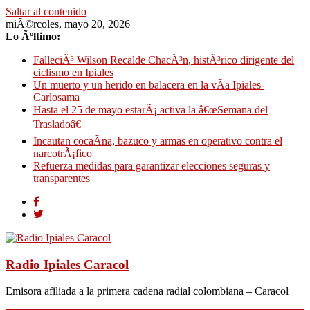
Saltar al contenido
miÃ©rcoles, mayo 20, 2026
Lo Ãºltimo:
FalleciÃ³ Wilson Recalde ChacÃ³n, histÃ³rico dirigente del
ciclismo en Ipiales
Un muerto y un herido en balacera en la vÃ­a Ipiales-
Carlosama
Hasta el 25 de mayo estarÃ¡ activa la â€œSemana del
Trasladoâ€
Incautan cocaÃ­na, bazuco y armas en operativo contra el
narcotrÃ¡fico
Refuerza medidas para garantizar elecciones seguras y
transparentes
Radio Ipiales Caracol
Emisora afiliada a la primera cadena radial colombiana – Caracol