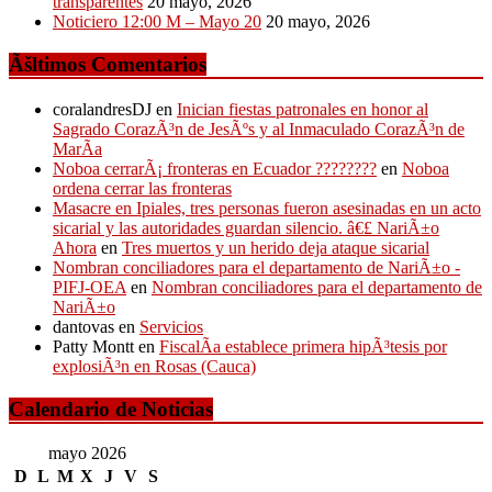
transparentes
20 mayo, 2026
Noticiero 12:00 M – Mayo 20
20 mayo, 2026
Ãšltimos Comentarios
coralandresDJ
en
Inician fiestas patronales en honor al
Sagrado CorazÃ³n de JesÃºs y al Inmaculado CorazÃ³n de
MarÃ­a
Noboa cerrarÃ¡ fronteras en Ecuador ????????
en
Noboa
ordena cerrar las fronteras
Masacre en Ipiales, tres personas fueron asesinadas en un acto
sicarial y las autoridades guardan silencio. â€£ NariÃ±o
Ahora
en
Tres muertos y un herido deja ataque sicarial
Nombran conciliadores para el departamento de NariÃ±o -
PIFJ-OEA
en
Nombran conciliadores para el departamento de
NariÃ±o
dantovas
en
Servicios
Patty Montt
en
FiscalÃ­a establece primera hipÃ³tesis por
explosiÃ³n en Rosas (Cauca)
Calendario de Noticias
mayo 2026
D
L
M
X
J
V
S