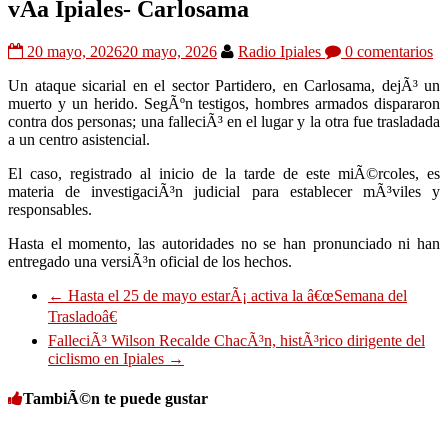
vÃ­a Ipiales- Carlosama
20 mayo, 2026
20 mayo, 2026
Radio Ipiales
0 comentarios
Un ataque sicarial en el sector Partidero, en Carlosama, dejÃ³ un
muerto y un herido. SegÃºn testigos, hombres armados dispararon
contra dos personas; una falleciÃ³ en el lugar y la otra fue trasladada
a un centro asistencial.
El caso, registrado al inicio de la tarde de este miÃ©rcoles, es
materia de investigaciÃ³n judicial para establecer mÃ³viles y
responsables.
Hasta el momento, las autoridades no se han pronunciado ni han
entregado una versiÃ³n oficial de los hechos.
←
Hasta el 25 de mayo estarÃ¡ activa la â€œSemana del
Trasladoâ€
FalleciÃ³ Wilson Recalde ChacÃ³n, histÃ³rico dirigente del
ciclismo en Ipiales
→
TambiÃ©n te puede gustar