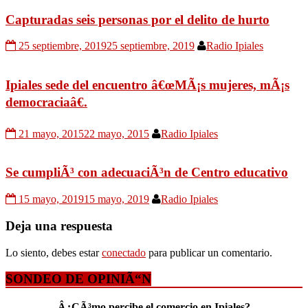
Capturadas seis personas por el delito de hurto
25 septiembre, 2019
25 septiembre, 2019
Radio Ipiales
Ipiales sede del encuentro â€œMÃ¡s mujeres, mÃ¡s
democraciaâ€.
21 mayo, 2015
22 mayo, 2015
Radio Ipiales
Se cumpliÃ³ con adecuaciÃ³n de Centro educativo
15 mayo, 2019
15 mayo, 2019
Radio Ipiales
Deja una respuesta
Lo siento, debes estar
conectado
para publicar un comentario.
SONDEO DE OPINIÃ“N
Â¿CÃ³mo percibe el comercio en Ipiales?