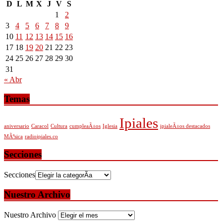
D
L
M
X
J
V
S
1
2
3
4
5
6
7
8
9
10
11
12
13
14
15
16
17
18
19
20
21
22
23
24
25
26
27
28
29
30
31
« Abr
Temas
Ipiales
aniversario
Caracol
Cultura
cumpleaÃ±os
Iglesia
ipialeÃ±os destacados
MÃºsica
radioipiales.co
Secciones
Secciones
Nuestro Archivo
Nuestro Archivo