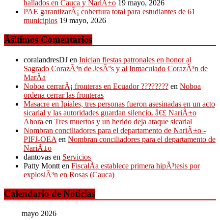
hallados en Cauca y NariÃ±o
19 mayo, 2026
PAE garantizarÃ¡ cobertura total para estudiantes de 61
municipios
19 mayo, 2026
Ãšltimos Comentarios
coralandresDJ
en
Inician fiestas patronales en honor al
Sagrado CorazÃ³n de JesÃºs y al Inmaculado CorazÃ³n de
MarÃ­a
Noboa cerrarÃ¡ fronteras en Ecuador ????????
en
Noboa
ordena cerrar las fronteras
Masacre en Ipiales, tres personas fueron asesinadas en un acto
sicarial y las autoridades guardan silencio. â€£ NariÃ±o
Ahora
en
Tres muertos y un herido deja ataque sicarial
Nombran conciliadores para el departamento de NariÃ±o -
PIFJ-OEA
en
Nombran conciliadores para el departamento de
NariÃ±o
dantovas
en
Servicios
Patty Montt
en
FiscalÃ­a establece primera hipÃ³tesis por
explosiÃ³n en Rosas (Cauca)
Calendario de Noticias
mayo 2026