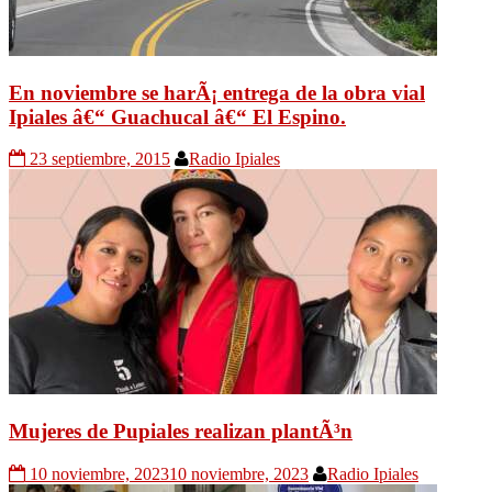
En noviembre se harÃ¡ entrega de la obra vial
Ipiales â€“ Guachucal â€“ El Espino.
23 septiembre, 2015
Radio Ipiales
Mujeres de Pupiales realizan plantÃ³n
10 noviembre, 2023
10 noviembre, 2023
Radio Ipiales