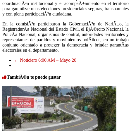
coordinaciÃ³n institucional y el acompaÃ±amiento en el territorio
para garantizar unas elecciones presidenciales seguras, transparentes
y con plena participaciÃ³n ciudadana.
En la comisiÃ³n participaron la GobernaciÃ³n de NariÃ±o, la
RegistradurÃ­a Nacional del Estado Civil, el EjÃ©rcito Nacional, la
PolicÃ­a Nacional, organismos de control, autoridades territoriales y
representantes de partidos y movimientos polÃ­ticos, en un trabajo
conjunto orientado a proteger la democracia y brindar garantÃ­as
electorales en el departamento.
←
Noticiero 6:00 AM – Mayo 20
TambiÃ©n te puede gustar