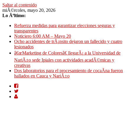
Saltar al contenido
miÃ©rcoles, mayo 20, 2026
Lo Ãºltimo:
Refuerza medidas para garantizar elecciones seguras y
transparentes
Noticiero 6:00 AM – Mayo 20
Ocho accidentes de trÃ¡nsito dejaron un fallecido y cuatro
lesionados
â€œMarketing de Coloresâ€ llegarÃ¡ a la Universidad de
NariÃ±o sede Ipiales con actividades acadÃ©micas y
creativas
Dos laboratorios para el procesamiento de cocaÃ­na fueron
hallados en Cauca y NariÃ±o