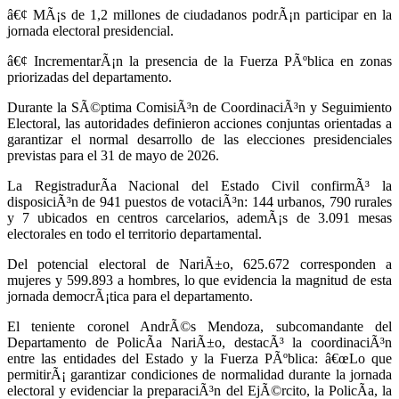
â€¢ MÃ¡s de 1,2 millones de ciudadanos podrÃ¡n participar en la
jornada electoral presidencial.
â€¢ IncrementarÃ¡n la presencia de la Fuerza PÃºblica en zonas
priorizadas del departamento.
Durante la SÃ©ptima ComisiÃ³n de CoordinaciÃ³n y Seguimiento
Electoral, las autoridades definieron acciones conjuntas orientadas a
garantizar el normal desarrollo de las elecciones presidenciales
previstas para el 31 de mayo de 2026.
La RegistradurÃ­a Nacional del Estado Civil confirmÃ³ la
disposiciÃ³n de 941 puestos de votaciÃ³n: 144 urbanos, 790 rurales
y 7 ubicados en centros carcelarios, ademÃ¡s de 3.091 mesas
electorales en todo el territorio departamental.
Del potencial electoral de NariÃ±o, 625.672 corresponden a
mujeres y 599.893 a hombres, lo que evidencia la magnitud de esta
jornada democrÃ¡tica para el departamento.
El teniente coronel AndrÃ©s Mendoza, subcomandante del
Departamento de PolicÃ­a NariÃ±o, destacÃ³ la coordinaciÃ³n
entre las entidades del Estado y la Fuerza PÃºblica: â€œLo que
permitirÃ¡ garantizar condiciones de normalidad durante la jornada
electoral y evidenciar la preparaciÃ³n del EjÃ©rcito, la PolicÃ­a, la