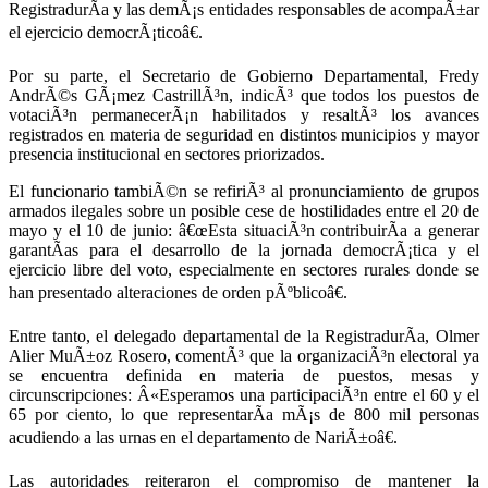
RegistradurÃ­a y las demÃ¡s entidades responsables de acompaÃ±ar
el ejercicio democrÃ¡ticoâ€.
Por su parte, el Secretario de Gobierno Departamental, Fredy
AndrÃ©s GÃ¡mez CastrillÃ³n, indicÃ³ que todos los puestos de
votaciÃ³n permanecerÃ¡n habilitados y resaltÃ³ los avances
registrados en materia de seguridad en distintos municipios y mayor
presencia institucional en sectores priorizados.
El funcionario tambiÃ©n se refiriÃ³ al pronunciamiento de grupos
armados ilegales sobre un posible cese de hostilidades entre el 20 de
mayo y el 10 de junio: â€œEsta situaciÃ³n contribuirÃ­a a generar
garantÃ­as para el desarrollo de la jornada democrÃ¡tica y el
ejercicio libre del voto, especialmente en sectores rurales donde se
han presentado alteraciones de orden pÃºblicoâ€.
Entre tanto, el delegado departamental de la RegistradurÃ­a, Olmer
Alier MuÃ±oz Rosero, comentÃ³ que la organizaciÃ³n electoral ya
se encuentra definida en materia de puestos, mesas y
circunscripciones: Â«Esperamos una participaciÃ³n entre el 60 y el
65 por ciento, lo que representarÃ­a mÃ¡s de 800 mil personas
acudiendo a las urnas en el departamento de NariÃ±oâ€.
Las autoridades reiteraron el compromiso de mantener la