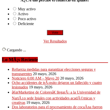
Â¿CÃ³mo percibe el comercio en Ipiales?
Muy activo
Activo
Poco activo
Deficiente
Ver Resultados
Cargando ...
Lo MÃ¡s Reciente
Refuerza medidas para garantizar elecciones seguras y
transparentes
20 mayo, 2026
Noticiero 6:00 AM – Mayo 20
20 mayo, 2026
Ocho accidentes de trÃ¡nsito dejaron un fallecido y cuatro
lesionados
19 mayo, 2026
â€œMarketing de Coloresâ€ llegarÃ¡ a la Universidad de
NariÃ±o sede Ipiales con actividades acadÃ©micas y
creativas
19 mayo, 2026
Dos laboratorios para el procesamiento de cocaÃ­na fueron