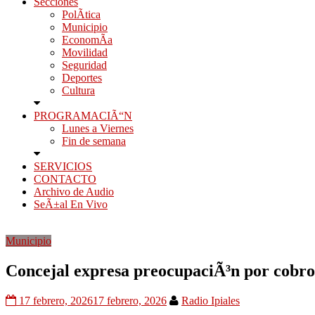
Secciones
PolÃ­tica
Municipio
EconomÃ­a
Movilidad
Seguridad
Deportes
Cultura
PROGRAMACIÃ“N
Lunes a Viernes
Fin de semana
SERVICIOS
CONTACTO
Archivo de Audio
SeÃ±al En Vivo
Municipio
Concejal expresa preocupaciÃ³n por cobr
17 febrero, 2026
17 febrero, 2026
Radio Ipiales