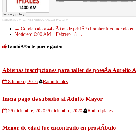
radioipiales
Â·
17 FEBREROCARLOS HUALPA
←
Condenado a 44 aÃ±os de prisiÃ³n hombre involucrado en d
Noticiero 6:00 AM – Febrero 18
→
TambiÃ©n te puede gustar
Abiertas inscripciones para taller de poesÃ­a Aurelio 
8 febrero, 2016
Radio Ipiales
Inicia pago de subsidio al Adulto Mayor
29 diciembre, 2020
29 diciembre, 2020
Radio Ipiales
Menor de edad fue encontrado en prostÃ­bulo