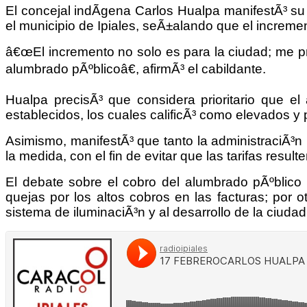
El concejal indÃ­gena Carlos Hualpa manifestÃ³ su 
el municipio de Ipiales, seÃ±alando que el increme
â€œEl incremento no solo es para la ciudad; me p
alumbrado pÃºblicoâ€, afirmÃ³ el cabildante.
Hualpa precisÃ³ que considera prioritario que el
establecidos, los cuales calificÃ³ como elevados y p
Asimismo, manifestÃ³ que tanto la administraciÃ³n m
la medida, con el fin de evitar que las tarifas resul
El debate sobre el cobro del alumbrado pÃºblico 
quejas por los altos cobros en las facturas; por 
sistema de iluminaciÃ³n y al desarrollo de la ciudad