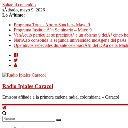
Saltar al contenido
sÃ¡bado, mayo 9, 2026
Lo Ãºltimo:
Programa Tomas Arturo Sanchez- Mayo 9
Programa InstituciÃ³n Seminario – Mayo 9
VehÃ­culo particular se precipitÃ³ a un abismo y dejÃ³ cinco h
NariÃ±o consolida la segunda universidad indÃ­gena del paÃ­s
Operativos especiales durante celebraciÃ³n del DÃ­a de la Mad
Radio Ipiales Caracol
Emisora afiliada a la primera cadena radial colombiana – Caracol