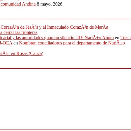
a comunidad Andina
8 mayo, 2026
ado CorazÃ³n de JesÃºs y al Inmaculado CorazÃ³n de MarÃ­a
 cerrar las fronteras
sicarial y las autoridades guardan silencio. â€£ NariÃ±o Ahora
en
Tres 
IFJ-OEA
en
Nombran conciliadores para el departamento de NariÃ±o
osiÃ³n en Rosas (Cauca)