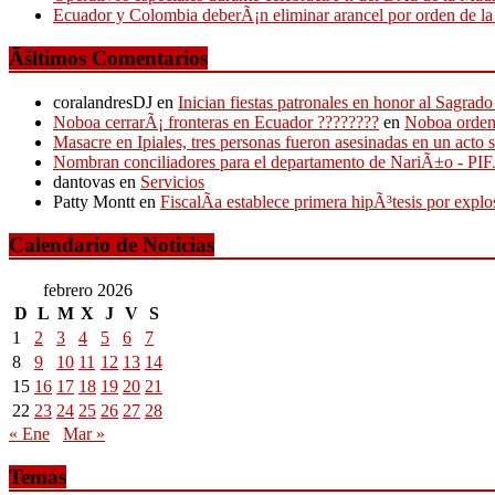
Ecuador y Colombia deberÃ¡n eliminar arancel por orden de l
Ãšltimos Comentarios
coralandresDJ
en
Inician fiestas patronales en honor al Sagr
Noboa cerrarÃ¡ fronteras en Ecuador ????????
en
Noboa ordena
Masacre en Ipiales, tres personas fueron asesinadas en un acto 
Nombran conciliadores para el departamento de NariÃ±o - P
dantovas
en
Servicios
Patty Montt
en
FiscalÃ­a establece primera hipÃ³tesis por expl
Calendario de Noticias
febrero 2026
D
L
M
X
J
V
S
1
2
3
4
5
6
7
8
9
10
11
12
13
14
15
16
17
18
19
20
21
22
23
24
25
26
27
28
« Ene
Mar »
Temas