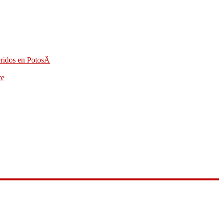
eridos en PotosÃ­
re