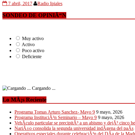
7 abril, 2017
Radio Ipiales
SONDEO DE OPINIÃ“N
Muy activo
Activo
Poco activo
Deficiente
Cargando ...
Lo MÃ¡s Reciente
Programa Tomas Arturo Sanchez- Mayo 9
9 mayo, 2026
Programa InstituciÃ³n Seminario – Mayo 9
9 mayo, 2026
VehÃ­culo particular se precipitÃ³ a un abismo y dejÃ³ cinco h
NariÃ±o consolida la segunda universidad indÃ­gena del paÃ­s
Operativos especiales durante celebraciÃ³n del DÃ­a de la Mad