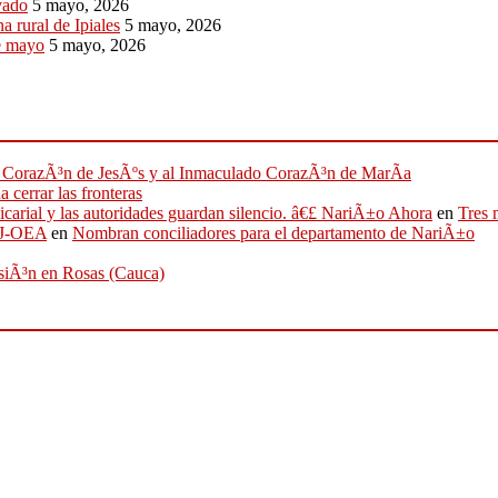
vado
5 mayo, 2026
a rural de Ipiales
5 mayo, 2026
de mayo
5 mayo, 2026
ado CorazÃ³n de JesÃºs y al Inmaculado CorazÃ³n de MarÃ­a
 cerrar las fronteras
sicarial y las autoridades guardan silencio. â€£ NariÃ±o Ahora
en
Tres 
IFJ-OEA
en
Nombran conciliadores para el departamento de NariÃ±o
osiÃ³n en Rosas (Cauca)