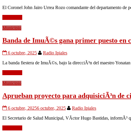
El Coronel John Jairo Urrea Rozo comandante del departamento de p
Leer mÃ¡s
Municipio
Banda de ImuÃ©s gana primer puesto en c
6 octubre, 2025
Radio Ipiales
La banda fiestera de ImuÃ©s, bajo la direcciÃ³n del maestro Yonatan 
Leer mÃ¡s
Municipio
Aprueban proyecto para adquisiciÃ³n de ci
6 octubre, 2025
6 octubre, 2025
Radio Ipiales
El Secretario de Salud Municipal, VÃ­ctor Hugo Bastidas, informÃ³ qu
Leer mÃ¡s