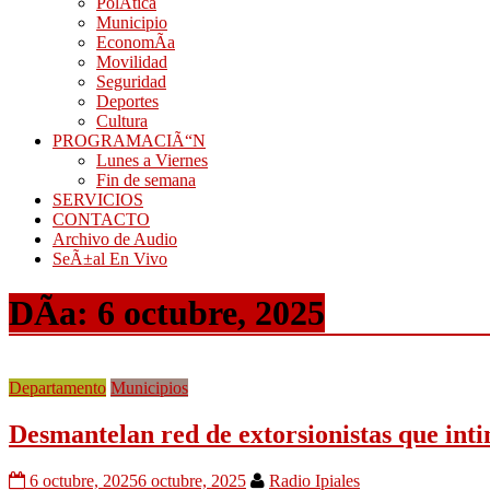
PolÃ­tica
Municipio
EconomÃ­a
Movilidad
Seguridad
Deportes
Cultura
PROGRAMACIÃ“N
Lunes a Viernes
Fin de semana
SERVICIOS
CONTACTO
Archivo de Audio
SeÃ±al En Vivo
DÃ­a:
6 octubre, 2025
Departamento
Municipios
Desmantelan red de extorsionistas que int
6 octubre, 2025
6 octubre, 2025
Radio Ipiales