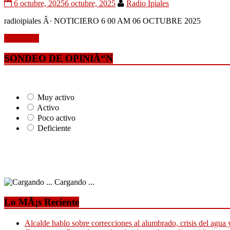
6 octubre, 2025
6 octubre, 2025
Radio Ipiales
radioipiales Â· NOTICIERO 6 00 AM 06 OCTUBRE 2025
Leer mÃ¡s
SONDEO DE OPINIÃ“N
Muy activo
Activo
Poco activo
Deficiente
Cargando ...
Lo MÃ¡s Reciente
Alcalde hablo sobre correcciones al alumbrado, crisis del agua