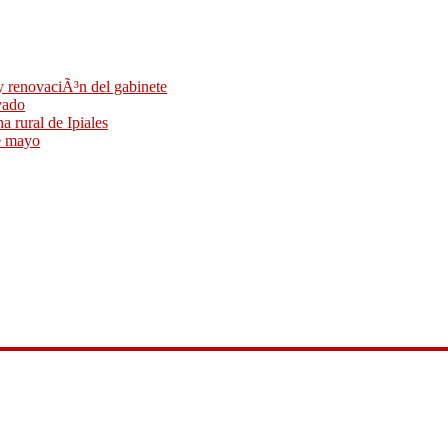
 y renovaciÃ³n del gabinete
vado
a rural de Ipiales
de mayo