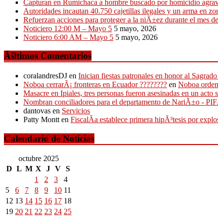
Capturan en Rumichaca a hombre buscado por homicidio agra
Autoridades incautan 40.750 cajetillas ilegales y un arma en zon
Refuerzan acciones para proteger a la niÃ±ez durante el mes 
Noticiero 12:00 M – Mayo 5
5 mayo, 2026
Noticiero 6:00 AM – Mayo 5
5 mayo, 2026
Ãšltimos Comentarios
coralandresDJ
en
Inician fiestas patronales en honor al Sagr
Noboa cerrarÃ¡ fronteras en Ecuador ????????
en
Noboa ordena
Masacre en Ipiales, tres personas fueron asesinadas en un acto 
Nombran conciliadores para el departamento de NariÃ±o - P
dantovas
en
Servicios
Patty Montt
en
FiscalÃ­a establece primera hipÃ³tesis por expl
Calendario de Noticias
octubre 2025
D
L
M
X
J
V
S
1
2
3
4
5
6
7
8
9
10
11
12
13
14
15
16
17
18
19
20
21
22
23
24
25