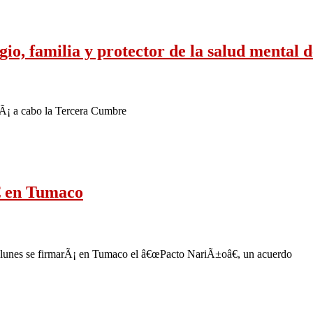
io, familia y protector de la salud mental 
arÃ¡ a cabo la Tercera Cumbre
€ en Tumaco
 lunes se firmarÃ¡ en Tumaco el â€œPacto NariÃ±oâ€, un acuerdo