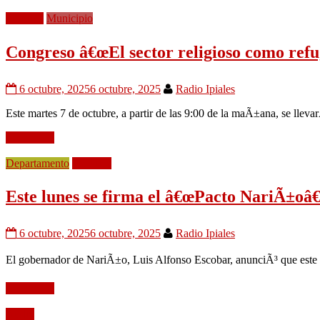
Frontera
Municipio
Congreso â€œEl sector religioso como refug
6 octubre, 2025
6 octubre, 2025
Radio Ipiales
Este martes 7 de octubre, a partir de las 9:00 de la maÃ±ana, se llev
Leer mÃ¡s
Departamento
PolÃ­tica
Este lunes se firma el â€œPacto NariÃ±oâ
6 octubre, 2025
6 octubre, 2025
Radio Ipiales
El gobernador de NariÃ±o, Luis Alfonso Escobar, anunciÃ³ que este
Leer mÃ¡s
Audio