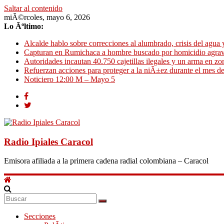
Saltar al contenido
miÃ©rcoles, mayo 6, 2026
Lo Ãºltimo:
Alcalde hablo sobre correcciones al alumbrado, crisis del agua
Capturan en Rumichaca a hombre buscado por homicidio agra
Autoridades incautan 40.750 cajetillas ilegales y un arma en zon
Refuerzan acciones para proteger a la niÃ±ez durante el mes 
Noticiero 12:00 M – Mayo 5
Radio Ipiales Caracol
Emisora afiliada a la primera cadena radial colombiana – Caracol
Secciones