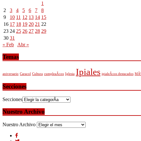
1
2
3
4
5
6
7
8
9
10
11
12
13
14
15
16
17
18
19
20
21
22
23
24
25
26
27
28
29
30
31
« Feb
Abr »
Temas
Ipiales
aniversario
Caracol
Cultura
cumpleaÃ±os
Iglesia
ipialeÃ±os destacados
MÃº
Secciones
Secciones
Nuestro Archivo
Nuestro Archivo