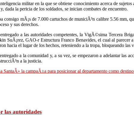
teligencia militar en la que se obtiene conocimiento acerca de sujetos 
y, dada la pericia de los soldados, se inician combates de encuentro.
aba consigo mÃ¡s de 7.000 cartuchos de municiÃ³n calibre 5.56 mm, quien
oceso y sus derechos.
 entregado a las autoridades competentes, la VigÃ©sima Tercera Brig
Elkin SuÃ¡rez, GAO-r Estructura Franco Benavides, el cual al parecer
n hacia el lugar de los hechos, reteniendo a la tropa, bloqueando las v
 entregado a la comunidad y, a su vez, se empezaron a adelantar las ac
rucciÃ³n a la justicia.
na SantaÂ» la campaÃ±a para posicionar al departamento como destino t
r las autoridades