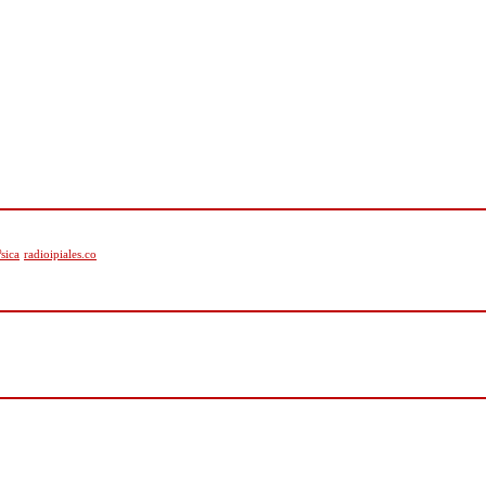
sica
radioipiales.co