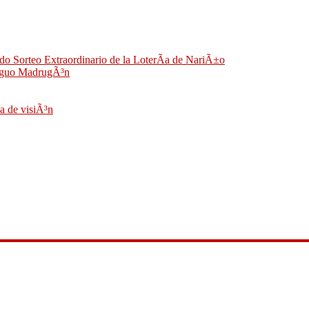
do Sorteo Extraordinario de la LoterÃ­a de NariÃ±o
ntiguo MadrugÃ³n
a de visiÃ³n