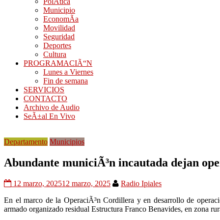
PolÃ­tica
Municipio
EconomÃ­a
Movilidad
Seguridad
Deportes
Cultura
PROGRAMACIÃ“N
Lunes a Viernes
Fin de semana
SERVICIOS
CONTACTO
Archivo de Audio
SeÃ±al En Vivo
Departamento
Municipios
Abundante municiÃ³n incautada dejan oper
12 marzo, 2025
12 marzo, 2025
Radio Ipiales
En el marco de la OperaciÃ³n Cordillera y en desarrollo de operaci
armado organizado residual Estructura Franco Benavides, en zona rur