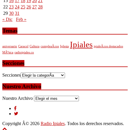
15
16
17
18
19
20
21
22
23
24
25
26
27
28
29
30
31
« Dic
Feb »
Temas
Ipiales
aniversario
Caracol
Cultura
cumpleaÃ±os
Iglesia
ipialeÃ±os destacados
MÃºsica
radioipiales.co
Secciones
Secciones
Nuestro Archivo
Nuestro Archivo
Copyright Â© 2026
Radio Ipiales
. Todos los derechos reservados.