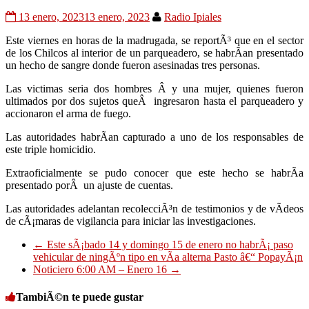
13 enero, 2023
13 enero, 2023
Radio Ipiales
Este viernes en horas de la madrugada, se reportÃ³ que en el sector
de los Chilcos al interior de un parqueadero, se habrÃ­an presentado
un hecho de sangre donde fueron asesinadas tres personas.
Las victimas seria dos hombres Â y una mujer, quienes fueron
ultimados por dos sujetos queÂ ingresaron hasta el parqueadero y
accionaron el arma de fuego.
Las autoridades habrÃ­an capturado a uno de los responsables de
este triple homicidio.
Extraoficialmente se pudo conocer que este hecho se habrÃ­a
presentado porÂ un ajuste de cuentas.
Las autoridades adelantan recolecciÃ³n de testimonios y de vÃ­deos
de cÃ¡maras de vigilancia para iniciar las investigaciones.
←
Este sÃ¡bado 14 y domingo 15 de enero no habrÃ¡ paso
vehicular de ningÃºn tipo en vÃ­a alterna Pasto â€“ PopayÃ¡n
Noticiero 6:00 AM – Enero 16
→
TambiÃ©n te puede gustar