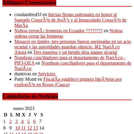
Ãšltimos Comentarios
coralandresDJ
en
Inician fiestas patronales en honor al
Sagrado CorazÃ³n de JesÃºs y al Inmaculado CorazÃ³n de
MarÃ­a
Noboa cerrarÃ¡ fronteras en Ecuador ????????
en
Noboa
ordena cerrar las fronteras
Masacre en Ipiales, tres personas fueron asesinadas en un acto
sicarial y las autoridades guardan silencio. â€£ NariÃ±o
Ahora
en
Tres muertos y un herido deja ataque sicarial
Nombran conciliadores para el departamento de NariÃ±o -
PIFJ-OEA
en
Nombran conciliadores para el departamento de
NariÃ±o
dantovas
en
Servicios
Patty Montt
en
FiscalÃ­a establece primera hipÃ³tesis por
explosiÃ³n en Rosas (Cauca)
Calendario de Noticias
enero 2023
D
L
M
X
J
V
S
1
2
3
4
5
6
7
8
9
10
11
12
13
14