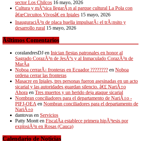
sector Los Chilcos
16 mayo, 2026
Cultura y mÃºsica llegarÃ¡n al parque cultural La Pola con
â€œCircuitos Vivosâ€ en Ipiales
15 mayo, 2026
InauguraciÃ³n de placa huella impulsarÃ¡ el trÃ¡nsito y
desarrollo rural
15 mayo, 2026
Ãšltimos Comentarios
coralandresDJ
en
Inician fiestas patronales en honor al
Sagrado CorazÃ³n de JesÃºs y al Inmaculado CorazÃ³n de
MarÃ­a
Noboa cerrarÃ¡ fronteras en Ecuador ????????
en
Noboa
ordena cerrar las fronteras
Masacre en Ipiales, tres personas fueron asesinadas en un acto
sicarial y las autoridades guardan silencio. â€£ NariÃ±o
Ahora
en
Tres muertos y un herido deja ataque sicarial
Nombran conciliadores para el departamento de NariÃ±o -
PIFJ-OEA
en
Nombran conciliadores para el departamento de
NariÃ±o
dantovas
en
Servicios
Patty Montt
en
FiscalÃ­a establece primera hipÃ³tesis por
explosiÃ³n en Rosas (Cauca)
Calendario de Noticias