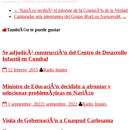
radioipiales
Â·
CARMEN 2 GUALMATAN FESTIVIDADES
←
NariÃ±o recibiÃ³ el informe de la ComisiÃ³n de la Verdad
Capturadas seis integrantes del Grupo â€œLos Asesoresâ€
→
TambiÃ©n te puede gustar
Se adjudicÃ³ construcciÃ³n del Centro de Desarrollo
Infantil en Cumbal
12 febrero, 2015
Radio Ipiales
Ministro de EducaciÃ³n decidido a afrontar y
solucionar problemÃ¡ticas en NariÃ±o
1 septiembre, 2022
1 septiembre, 2022
Radio Ipiales
Visita de GobernaciÃ³n a Cuaspud Carlosama