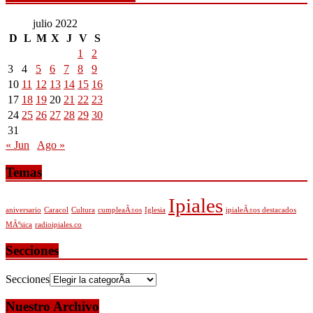
julio 2022
D
L
M
X
J
V
S
1
2
3
4
5
6
7
8
9
10
11
12
13
14
15
16
17
18
19
20
21
22
23
24
25
26
27
28
29
30
31
« Jun
Ago »
Temas
Ipiales
aniversario
Caracol
Cultura
cumpleaÃ±os
Iglesia
ipialeÃ±os destacados
MÃºsica
radioipiales.co
Secciones
Secciones
Nuestro Archivo