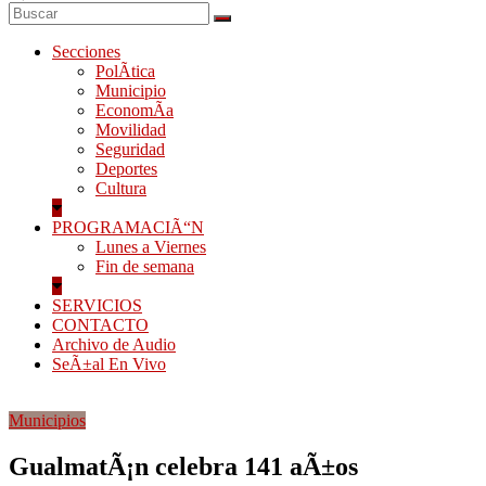
Secciones
PolÃ­tica
Municipio
EconomÃ­a
Movilidad
Seguridad
Deportes
Cultura
PROGRAMACIÃ“N
Lunes a Viernes
Fin de semana
SERVICIOS
CONTACTO
Archivo de Audio
SeÃ±al En Vivo
Municipios
GualmatÃ¡n celebra 141 aÃ±os