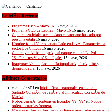
Cargando ...
Lo MÃ¡s Reciente
Programa Esap – Mayo 16
16 mayo, 2026
Programa Club de Leones – Mayo 16
16 mayo, 2026
Capturan en Ipiales a ciudadano ecuatoriano buscado por
presunta estafa
16 mayo, 2026
Hombre falleciÃ³ tras ser arrollado en la vÃ­a Panamericana,
sector Los Chilcos
16 mayo, 2026
Cultura y mÃºsica llegarÃ¡n al parque cultural La Pola con
â€œCircuitos Vivosâ€ en Ipiales
15 mayo, 2026
InauguraciÃ³n de placa huella impulsarÃ¡ el trÃ¡nsito y
desarrollo rural
15 mayo, 2026
Ãšltimos Comentarios
coralandresDJ
en
Inician fiestas patronales en honor al
Sagrado CorazÃ³n de JesÃºs y al Inmaculado CorazÃ³n de
MarÃ­a
Noboa cerrarÃ¡ fronteras en Ecuador ????????
en
Noboa
ordena cerrar las fronteras
Masacre en Ipiales, tres personas fueron asesinadas en un acto