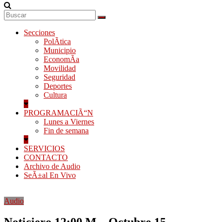
Secciones
PolÃ­tica
Municipio
EconomÃ­a
Movilidad
Seguridad
Deportes
Cultura
PROGRAMACIÃ“N
Lunes a Viernes
Fin de semana
SERVICIOS
CONTACTO
Archivo de Audio
SeÃ±al En Vivo
Audio