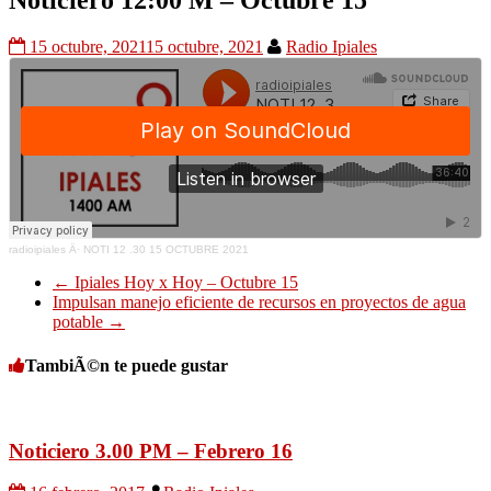
Noticiero 12:00 M – Octubre 15
15 octubre, 2021
15 octubre, 2021
Radio Ipiales
radioipiales
Â·
NOTI 12 .30 15 OCTUBRE 2021
←
Ipiales Hoy x Hoy – Octubre 15
Impulsan manejo eficiente de recursos en proyectos de agua
potable
→
TambiÃ©n te puede gustar
Noticiero 3.00 PM – Febrero 16