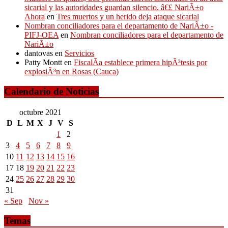
sicarial y las autoridades guardan silencio. â€£ NariÃ±o
Ahora
en
Tres muertos y un herido deja ataque sicarial
Nombran conciliadores para el departamento de NariÃ±o -
PIFJ-OEA
en
Nombran conciliadores para el departamento de
NariÃ±o
dantovas
en
Servicios
Patty Montt
en
FiscalÃ­a establece primera hipÃ³tesis por
explosiÃ³n en Rosas (Cauca)
Calendario de Noticias
octubre 2021
D
L
M
X
J
V
S
1
2
3
4
5
6
7
8
9
10
11
12
13
14
15
16
17
18
19
20
21
22
23
24
25
26
27
28
29
30
31
« Sep
Nov »
Temas